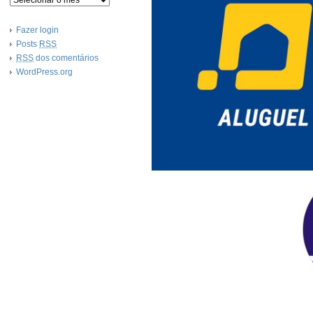
Fazer login
Posts
RSS
RSS
dos comentários
WordPress.org