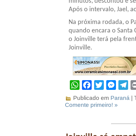
minutos, descontou e se
Após o intervalo, Jael, 
Na próxima rodada, o Pa
quando encara o Santa C
o Joinville terá pela fr
Joinville.
WhatsApp
Facebook
Twitter
Mes
T
Publicado em
Paraná
| 
Comente primeiro! »