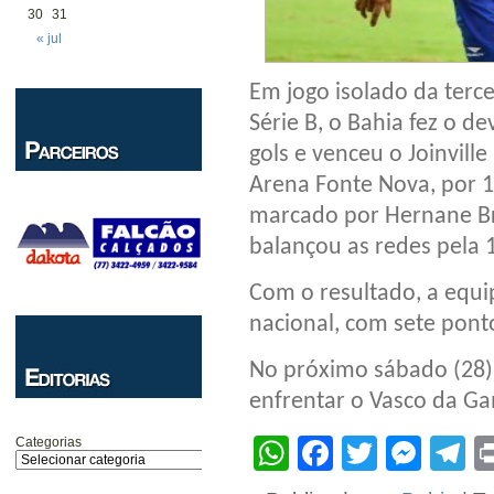
30
31
« jul
Em jogo isolado da terc
Série B, o Bahia fez o d
gols e venceu o Joinville
Arena Fonte Nova, por 1 
marcado por Hernane Br
balançou as redes pela 
Com o resultado, a equi
nacional, com sete pont
No próximo sábado (28),
enfrentar o Vasco da Ga
WhatsApp
Facebook
Twitter
Mes
T
Categorias