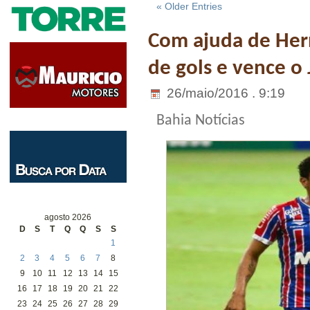
« Older Entries
Com ajuda de Her
de gols e vence o 
26/maio/2016 . 9:19
Bahia Notícias
agosto 2026
D
S
T
Q
Q
S
S
1
2
3
4
5
6
7
8
9
10
11
12
13
14
15
16
17
18
19
20
21
22
23
24
25
26
27
28
29