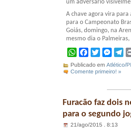
um adversário visivelme
A chave agora vira para
para o Campeonato Brasi
Goiás, domingo, na Arena
mesmo dia o Palmeiras, 
WhatsApp
Facebook
Twitter
Mes
T
Publicado em
Atlético/
Comente primeiro! »
Furacão faz dois n
para o segundo j
21/ago/2015 . 8:13