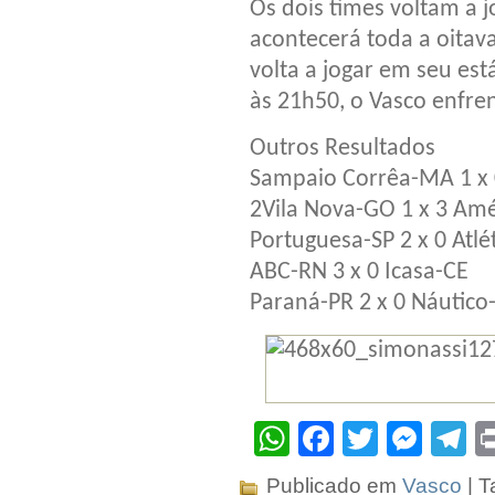
Os dois times voltam a j
acontecerá toda a oitava
volta a jogar em seu est
às 21h50, o Vasco enfre
Outros Resultados
Sampaio Corrêa-MA 1 x
2Vila Nova-GO 1 x 3 Am
Portuguesa-SP 2 x 0 Atl
ABC-RN 3 x 0 Icasa-CE
Paraná-PR 2 x 0 Náutico
WhatsApp
Facebook
Twitter
Mes
T
Publicado em
Vasco
| T