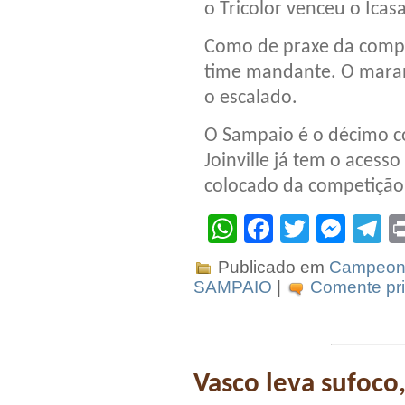
o Tricolor venceu o Icas
Como de praxe da compe
time mandante. O maran
o escalado.
O Sampaio é o décimo c
Joinville já tem o aces
colocado da competição
WhatsApp
Facebook
Twitter
Mes
T
Publicado em
Campeona
SAMPAIO
|
Comente pri
Vasco leva sufoco,