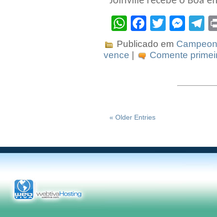
Joinville recebe o Boa e
WhatsApp
Facebook
Twitter
Mes
T
Publicado em
Campeona
vence
|
Comente primeir
« Older Entries