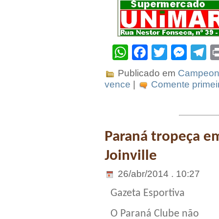
WhatsApp
Facebook
Twitter
Mes
T
Publicado em
Campeona
vence
|
Comente primeir
Paraná tropeça em
Joinville
26/abr/2014 . 10:27
Gazeta Esportiva
O Paraná Clube não