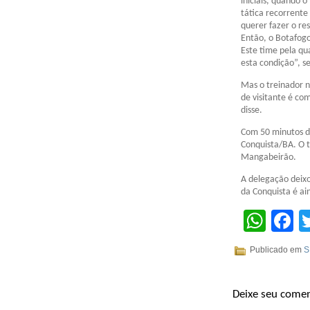
iniciais, quando o
tática recorrente
querer fazer o res
Então, o Botafogo
Este time pela qu
esta condição”, s
Mas o treinador n
de visitante é co
disse.
Com 50 minutos de
Conquista/BA. O t
Mangabeirão.
A delegação deixo
da Conquista é a
Wha
F
Publicado em
S
Deixe seu comen