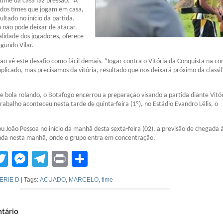
 time da casa faz pressão. “A
 dos times que jogam em casa,
ultado no início da partida.
 não pode deixar de atacar.
alidade dos jogadores, oferece
egundo Vilar.
ão vê este desafio como fácil demais. “Jogar contra o Vitória da Conquista na co
mplicado, mas precisamos da vitória, resultado que nos deixará próximo da classif
 bola rolando, o Botafogo encerrou a preparação visando a partida diante Vitó
rabalho aconteceu nesta tarde de quinta-feira (1º), no Estádio Evandro Lélis, o
u João Pessoa no início da manhã desta sexta-feira (02), a previsão de chegada à
inda nesta manhã, onde o grupo entra em concentração.
tsApp
acebook
Twitter
Messenger
Telegram
Print
Compartilhar
ERIE D
| Tags:
ACUADO
,
MARCELO
,
time
tário