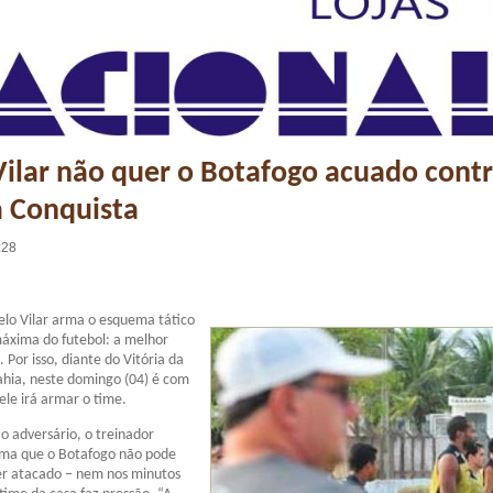
ilar não quer o Botafogo acuado contr
a Conquista
:28
elo Vilar arma o esquema tático
xima do futebol: a melhor
 Por isso, diante do Vitória da
ahia, neste domingo (04) é com
ele irá armar o time.
o adversário, o treinador
irma que o Botafogo não pode
er atacado – nem nos minutos