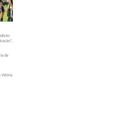
ndição
icação”,
ria da
 Vitória