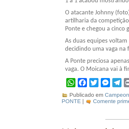
1 a 1 acabou mostrando 
O atacante Johnny (foto
artilharia da competiçã
Ponte e chegou a cinco g
As duas equipes voltam 
decidindo uma vaga na f
A Ponte preciosa apena
vaga. O Moicana vai à f
WhatsApp
Facebook
Twitter
Mes
T
Publicado em
Campeona
PONTE
|
Comente prime