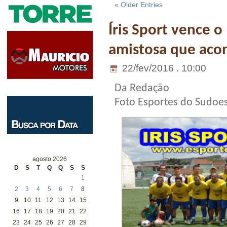
« Older Entries
Íris Sport vence 
amistosa que aco
22/fev/2016 . 10:00
Da Redação
Foto Esportes do Sudoe
agosto 2026
D
S
T
Q
Q
S
S
1
2
3
4
5
6
7
8
9
10
11
12
13
14
15
16
17
18
19
20
21
22
23
24
25
26
27
28
29