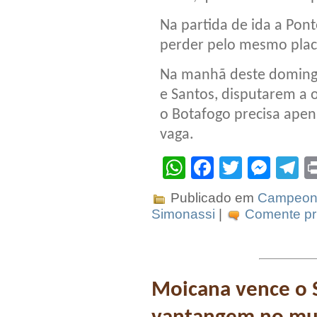
Na partida de ida a Pont
perder pelo mesmo placa
Na manhã deste domingo 
e Santos, disputarem a 
o Botafogo precisa ape
vaga.
WhatsApp
Facebook
Twitter
Mes
T
Publicado em
Campeona
Simonassi
|
Comente pri
Moicana vence o S