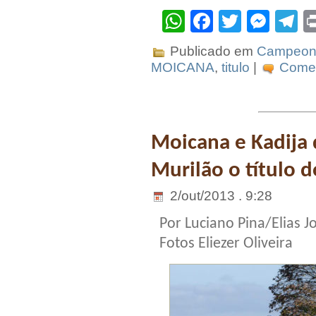
WhatsApp
Facebook
Twitter
Mes
T
Publicado em
Campeona
MOICANA
,
titulo
|
Comen
Moicana e Kadija
Murilão o título 
2/out/2013 . 9:28
Por Luciano Pina/Elias J
Fotos Eliezer Oliveira