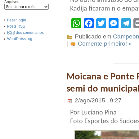
No outro amistoso do di
Arquivos
Kadija ficaram n o empat
WhatsApp
Facebook
Twitter
Mes
T
Fazer login
Posts
RSS
RSS
dos comentários
Publicado em
Campeona
WordPress.org
|
Comente primeiro! »
Moicana e Ponte 
semi do municipa
2/ago/2015 . 9:27
Por Luciano Pina
Foto Esportes do Sudoe