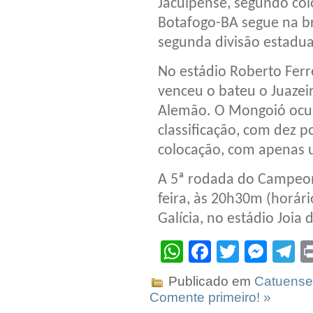
Jacuipense, segundo co
Botafogo-BA segue na br
segunda divisão estadua
No estádio Roberto Ferre
venceu o bateu o Juazeir
Alemão. O Mongoió ocupa
classificação, com dez 
colocação, com apenas 
A 5ª rodada do Campeona
feira, às 20h30m (horári
Galícia, no estádio Joia 
WhatsApp
Facebook
Twitter
Mes
T
Publicado em
Catuense
Comente primeiro! »