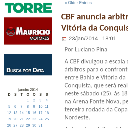
« Older Entries
CBF anuncia arbit
Vitória da Conqui
23/jan/2014 . 18:01
Por Luciano Pina
A CBF divulgou a escala 
árbitros para o confron
entre Bahia e Vitória da
Conquista, que será rea
janeiro 2014
neste sábado (25), ás 18
D
S
T
Q
Q
S
S
1
2
3
4
na Arena Fonte Nova, pe
5
6
7
8
9
10
11
terceira rodada da Copa
12
13
14
15
16
17
18
Nordeste.
19
20
21
22
23
24
25
26
27
28
29
30
31