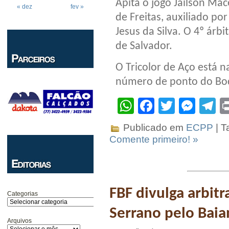
Apita o jogo Jailson Ma
« dez
fev »
de Freitas, auxiliado por
Jesus da Silva. O 4º árbi
de Salvador.
O Tricolor de Aço está 
número de ponto do Bod
WhatsApp
Facebook
Twitter
Mes
T
Publicado em
ECPP
| T
Comente primeiro! »
FBF divulga arbit
Categorias
Serrano pelo Bai
Arquivos