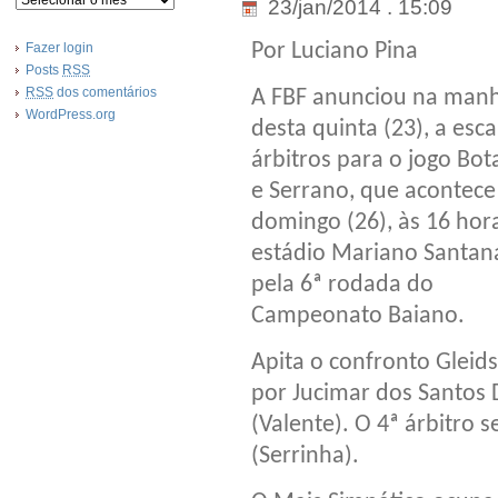
23/jan/2014 . 15:09
Por Luciano Pina
Fazer login
Posts
RSS
RSS
dos comentários
A FBF anunciou na man
WordPress.org
desta quinta (23), a esca
árbitros para o jogo Bot
e Serrano, que acontece
domingo (26), às 16 hor
estádio Mariano Santan
pela 6ª rodada do
Campeonato Baiano.
Apita o confronto Gleids
por Jucimar dos Santos D
(Valente). O 4ª árbitro s
(Serrinha).