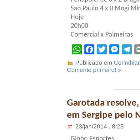
São Paulo 4 x 0 Mogi Mi
Hoje
20h00
Comercial x Palmeiras
WhatsApp
Facebook
Twitter
Mes
T
Publicado em
Corinthia
Comente primeiro! »
Garotada resolve,
em Sergipe pelo 
23/jan/2014 . 8:25
Globo Esportes