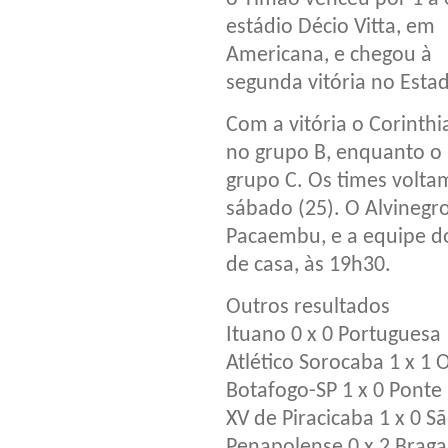
estádio Décio Vitta, em
Americana, e chegou à
segunda vitória no Estad
Com a vitória o Corint
no grupo B, enquanto o
grupo C. Os times volta
sábado (25). O Alvinegr
Pacaembu, e a equipe do 
de casa, às 19h30.
Outros resultados
Ituano 0 x 0 Portuguesa
Atlético Sorocaba 1 x 1 
Botafogo-SP 1 x 0 Ponte
XV de Piracicaba 1 x 0 
Penapolense 0 x 2 Braga