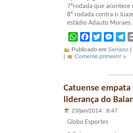
7ªrodada que acontece n
8ª rodada contra o Juaze
estádio Adauto Moraes.
WhatsApp
Facebook
Twitter
Mes
T
Publicado em
Serrano
|
|
Comente primeiro! »
Catuense empata 
liderança do Baia
23/jan/2014 . 8:47
Globo Esportes