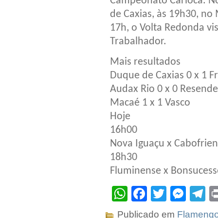
Campeonato Carioca. N
de Caxias, às 19h30, n
17h, o Volta Redonda vi
Trabalhador.
Mais resultados
Duque de Caxias 0 x 1 F
Audax Rio 0 x 0 Resende
Macaé 1 x 1 Vasco
Hoje
16h00
Nova Iguaçu x Cabofrie
18h30
Fluminense x Bonsucess
WhatsApp
Facebook
Twitter
Mes
T
Publicado em
Flameng