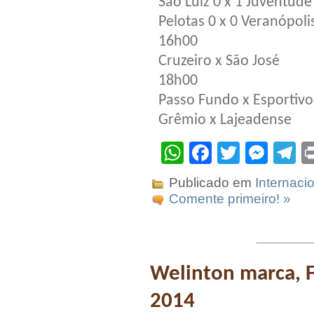
São Luiz 0 x 1 Juventude
Pelotas 0 x 0 Veranópoli
16h00
Cruzeiro x São José
18h00
Passo Fundo x Esportivo
Grêmio x Lajeadense
WhatsApp
Facebook
Twitter
Mes
T
Publicado em
Internaci
Comente primeiro! »
Welinton marca, 
2014