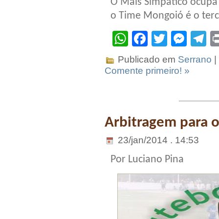
O Mais Simpático ocupa 
o Time Mongoió é o terc
WhatsApp
Facebook
Twitter
Mes
T
Publicado em
Serrano
|
Comente primeiro! »
Arbitragem para 
23/jan/2014 . 14:53
Por Luciano Pina