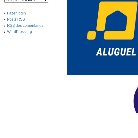
Fazer login
Posts
RSS
RSS
dos comentários
WordPress.org