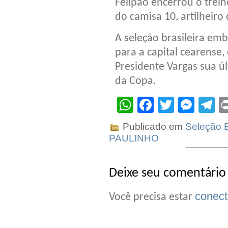
Felipão encerrou o trein
do camisa 10, artilheiro
A seleção brasileira emb
para a capital cearense,
Presidente Vargas sua úl
da Copa.
WhatsApp
Facebook
Twitter
Mes
T
Publicado em
Seleção B
PAULINHO
Deixe seu comentário
conec
Você precisa estar