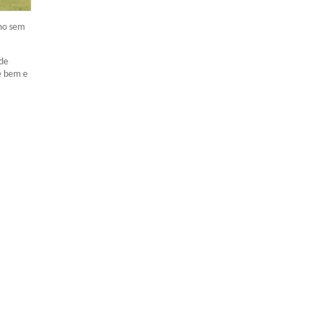
smo sem
 de
e bem e