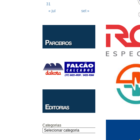
31
« jul
set »
Categorias