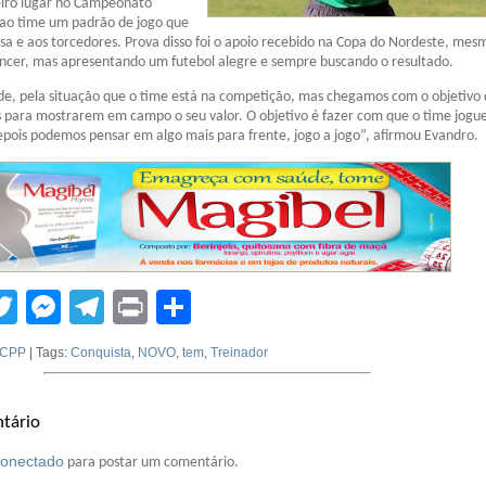
eiro lugar no Campeonato
 ao time um padrão de jogo que
a e aos torcedores. Prova disso foi o apoio recebido na Copa do Nordeste, me
encer, mas apresentando um futebol alegre e sempre buscando o resultado.
de, pela situação que o time está na competição, mas chegamos com o objetivo
s para mostrarem em campo o seu valor. O objetivo é fazer com que o time jogu
epois podemos pensar em algo mais para frente, jogo a jogo”, afirmou Evandro.
tsApp
acebook
Twitter
Messenger
Telegram
Print
Compartilhar
CPP
| Tags:
Conquista
,
NOVO
,
tem
,
Treinador
tário
conectado
para postar um comentário.