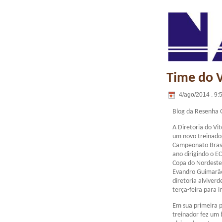
Time do V
4/ago/2014 . 9:
Blog da Resenha 
A Diretoria do Vi
um novo treinado
Campeonato Brasil
ano dirigindo o E
Copa do Nordeste
Evandro Guimarãe
diretoria alviver
terça-feira para i
Em sua primeira 
treinador fez um 