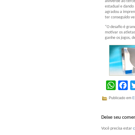
alviverde ao terc
estadual e dando
agradou a imprens
ter conseguido v
“O desafio é gran
motivar os atleta
ganhe os jogos, d
Wha
F
Publicado em
E
Deixe seu comen
Você precisa estar