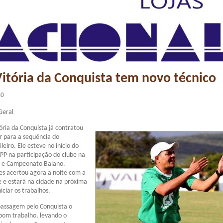
itória da Conquista tem novo técnico
50
Geral
tória da Conquista já contratou
r para a sequência do
eiro. Ele esteve no início do
CPP na participação do clube na
 e Campeonato Baiano.
s acertou agora a noite com a
de e estará na cidade na próxima
niciar os trabalhos.
passagem pelo Conquista o
bom trabalho, levando o