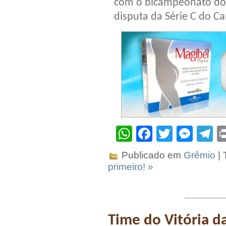
com o bicampeonato do i
disputa da Série C do C
WhatsApp
Facebook
Twitter
Mes
T
Publicado em
Grêmio
| 
primeiro! »
Time do Vitória d