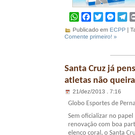
WhatsApp
Facebook
Twitter
Mes
T
Publicado em
ECPP
| T
Comente primeiro! »
Santa Cruz já pen
atletas não queir
21/dez/2013 . 7:16
Globo Esportes de Per
Sem oficializar no papel
renovação com boa par
elenco coral, o Santa Cr