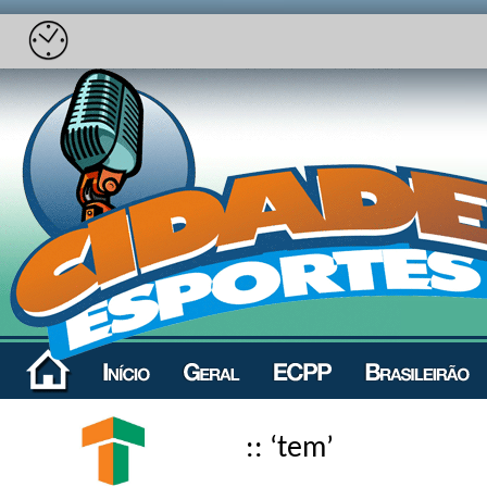
:: ‘tem’