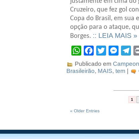
justamente em cima do g
Cruzeiro, que fez gol co
Copa do Brasil, em sua e
opção para o ataque, q
:: LEIA MAIS »
Borges.
WhatsApp
Facebook
Twitter
Mes
T
Publicado em
Campeona
Brasileirão
,
MAIS
,
tem
|
1
« Older Entries