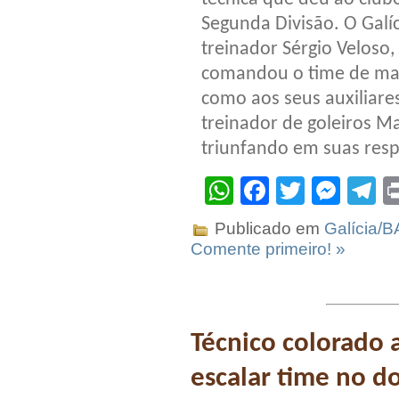
Segunda Divisão. O Galí
treinador Sérgio Veloso,
comandou o time de man
como aos seus auxiliares
treinador de goleiros M
triunfando em suas respe
WhatsApp
Facebook
Twitter
Mes
T
Publicado em
Galícia/B
Comente primeiro! »
Técnico colorado 
escalar time no 