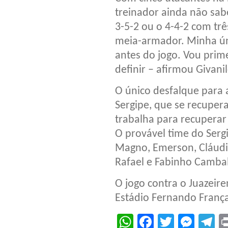
treinador ainda não sabe
3-5-2 ou o 4-4-2 com tr
meia-armador. Minha úni
antes do jogo. Vou prime
definir – afirmou Givani
O único desfalque para a
Sergipe, que se recupera
trabalha para recuperar 
O provável time do Sergi
Magno, Emerson, Cláudio
Rafael e Fabinho Cambal
O jogo contra o Juazeir
Estádio Fernando Franç
WhatsApp
Facebook
Twitter
Mes
T