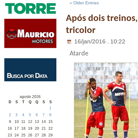
« Older Entries
Após dois treinos
tricolor
16/jan/2016 . 10:22
Atarde
agosto 2026
D
S
T
Q
Q
S
S
1
2
3
4
5
6
7
8
9
10
11
12
13
14
15
16
17
18
19
20
21
22
23
24
25
26
27
28
29