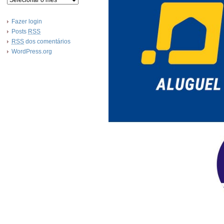
Fazer login
Posts
RSS
RSS
dos comentários
WordPress.org