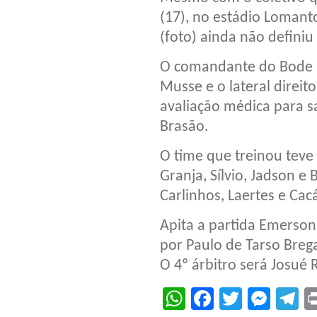
(17), no estádio Lomant
(foto) ainda não definiu 
O comandante do Bode n
Musse e o lateral direit
avaliação médica para s
Brasão.
O time que treinou teve
Granja, Sílvio, Jadson e 
Carlinhos, Laertes e Cac
Apita a partida Emerson
por Paulo de Tarso Breg
O 4º árbitro será Josué R
WhatsApp
Facebook
Twitter
Mes
T