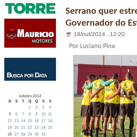
Serrano quer estr
Governador do Es
18/out/2014 . 12:20
Por Luciano Pina
outubro 2014
D
S
T
Q
Q
S
S
1
2
3
4
5
6
7
8
9
10
11
12
13
14
15
16
17
18
19
20
21
22
23
24
25
26
27
28
29
30
31