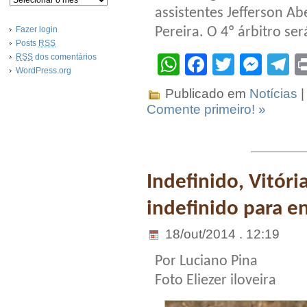
assistentes Jefferson Ab
Fazer login
Pereira. O 4º árbitro se
Posts
RSS
RSS
dos comentários
WhatsApp
Facebook
Twitter
Mes
T
WordPress.org
Publicado em
Notícias
|
Comente primeiro! »
Indefinido, Vitóri
indefinido para en
18/out/2014 . 12:19
Por Luciano Pina
Foto Eliezer iloveira