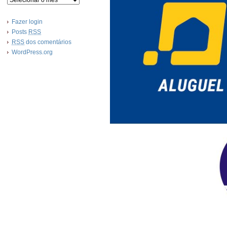
Fazer login
Posts
RSS
RSS
dos comentários
WordPress.org