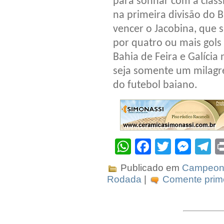
para sonhar com a class
na primeira divisão do 
vencer o Jacobina, que 
por quatro ou mais gols 
Bahia de Feira e Galíci
seja somente um milagre
do futebol baiano.
WhatsApp
Facebook
Twitter
Mes
T
Publicado em
Campeona
Rodada
|
Comente prime