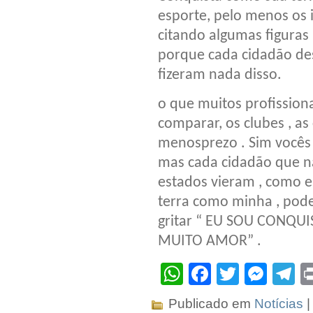
esporte, pelo menos os 
citando algumas figuras 
porque cada cidadão des
fizeram nada disso.
o que muitos profission
comparar, os clubes , a
menosprezo . Sim vocês 
mas cada cidadão que n
estados vieram , como e
terra como minha , pode
gritar “ EU SOU CONQ
MUITO AMOR” .
WhatsApp
Facebook
Twitter
Mes
T
Publicado em
Notícias