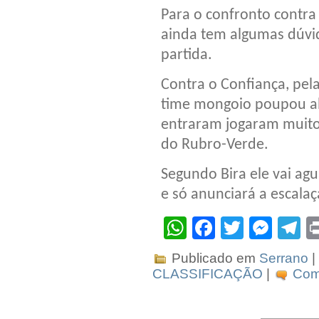
Para o confronto contra 
ainda tem algumas dúvid
partida.
Contra o Confiança, pe
time mongoio poupou alg
entraram jogaram muito 
do Rubro-Verde.
Segundo Bira ele vai ag
e só anunciará a escal
WhatsApp
Facebook
Twitter
Mes
T
Publicado em
Serrano
|
CLASSIFICAÇÃO
|
Come