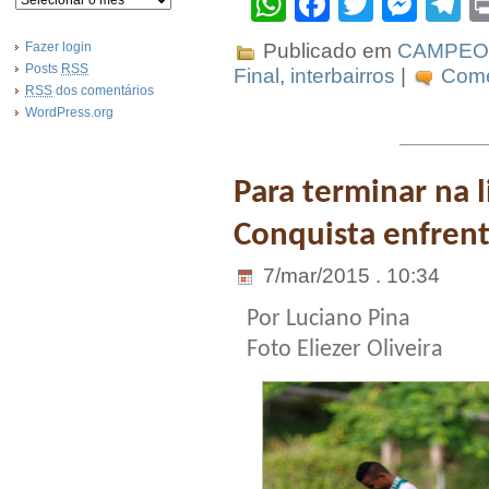
WhatsApp
Facebook
Twitter
Mes
T
Fazer login
Publicado em
CAMPEO
Posts
RSS
Final
,
interbairros
|
Come
RSS
dos comentários
WordPress.org
Para terminar na l
Conquista enfrent
7/mar/2015 . 10:34
Por Luciano Pina
Foto Eliezer Oliveira