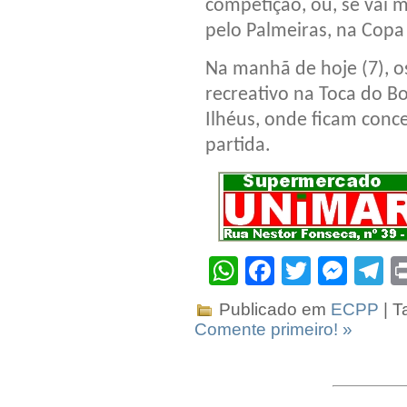
competição, ou, se vai 
pelo Palmeiras, na Copa 
Na manhã de hoje (7), o
recreativo na Toca do B
Ilhéus, onde ficam con
partida.
WhatsApp
Facebook
Twitter
Mes
T
Publicado em
ECPP
| T
Comente primeiro! »