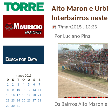
Alto Maron e Urbi
Interbairros nest
7/mar/2015 . 13:36
Por Luciano Pina
março 2015
D
S
T
Q
Q
S
S
1
2
3
4
5
6
7
8
9
10
11
12
13
14
15
16
17
18
19
20
21
22
23
24
25
26
27
28
Os Bairros Alto Maron e
29
30
31