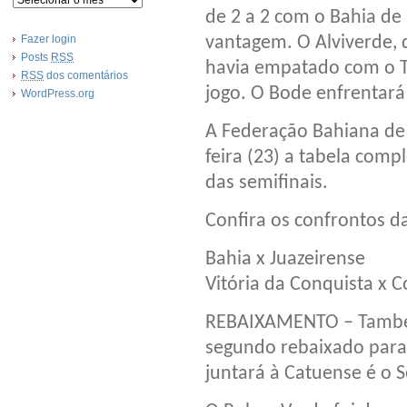
de 2 a 2 com o Bahia de 
Fazer login
vantagem. O Alviverde, q
Posts
RSS
havia empatado com o T
RSS
dos comentários
jogo. O Bode enfrentará 
WordPress.org
A Federação Bahiana de 
feira (23) a tabela comp
das semifinais.
Confira os confrontos da
Bahia x Juazeirense
Vitória da Conquista x C
REBAIXAMENTO – Também
segundo rebaixado para
juntará à Catuense é o 