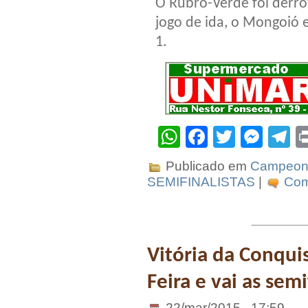
O Rubro-Verde foi derro
jogo de ida, o Mongoió
1.
WhatsApp
Facebook
Twitter
Mes
T
Publicado em
Campeona
SEMIFINALISTAS
|
Com
Vitória da Conqui
Feira e vai as sem
22/mar/2015 . 17:59