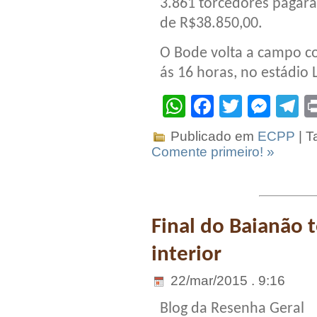
3.861 torcedores pagar
de R$38.850,00.
O Bode volta a campo co
ás 16 horas, no estádio
WhatsApp
Facebook
Twitter
Mes
T
Publicado em
ECPP
| T
Comente primeiro! »
Final do Baianão 
interior
22/mar/2015 . 9:16
Blog da Resenha Geral