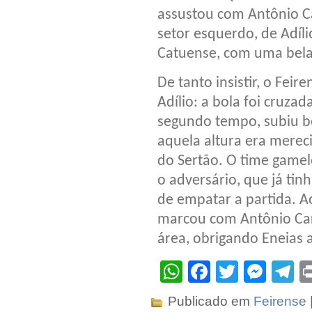
assustou com Antônio C
setor esquerdo, de Adíli
Catuense, com uma bela
De tanto insistir, o Fei
Adílio: a bola foi cruza
segundo tempo, subiu b
aquela altura era merec
do Sertão. O time gamel
o adversário, que já tin
de empatar a partida. A
marcou com Antônio Car
área, obrigando Eneias 
WhatsApp
Facebook
Twitter
Mes
T
Publicado em
Feirense