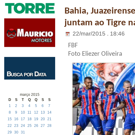
Bahia, Juazeirense
juntam ao Tigre n
22/mar/2015 . 18:46
FBF
Foto Eliezer Oliveira
março 2015
D
S
T
Q
Q
S
S
1
2
3
4
5
6
7
8
9
10
11
12
13
14
15
16
17
18
19
20
21
22
23
24
25
26
27
28
29
30
31