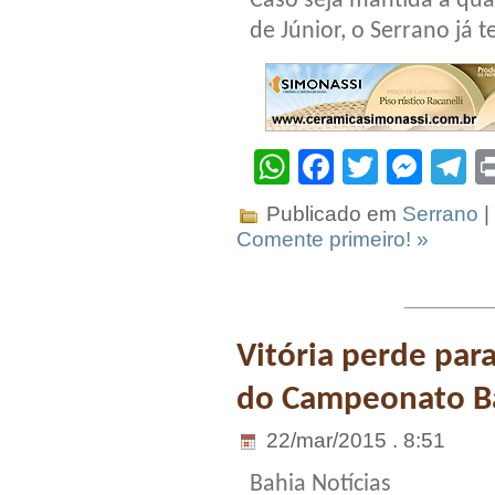
Caso seja mantida a qua
de Júnior, o Serrano já 
WhatsApp
Facebook
Twitter
Mes
T
Publicado em
Serrano
|
Comente primeiro! »
Vitória perde par
do Campeonato B
22/mar/2015 . 8:51
Bahia Notícias