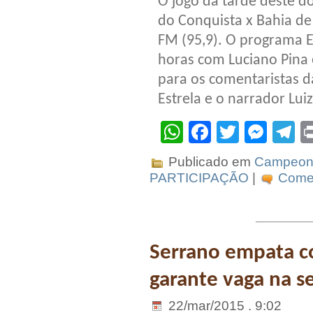
O jogo da tarde deste d
do Conquista x Bahia de 
FM (95,9). O programa E
horas com Luciano Pina e
para os comentaristas 
Estrela e o narrador Luiz
WhatsApp
Facebook
Twitter
Mes
T
Publicado em
Campeona
PARTICIPAÇÃO
|
Comen
Serrano empata co
garante vaga na s
22/mar/2015 . 9:02