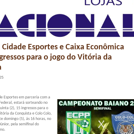
 Cidade Esportes e Caixa Econômica
ngressos para o jogo do Vitória da
a
:25
e Esportes em parceria com a
Federal, estará sorteando no
inta (2), 15 ingressos para o
itória da Conquista e Colo Colo,
e domingo (5), ás 16 horas, no
únior, pela semifinal do
no.