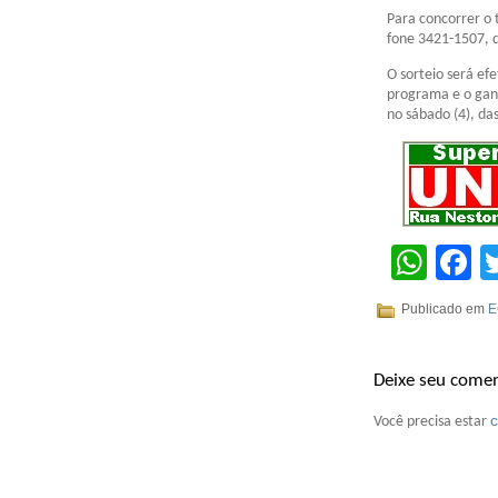
Para concorrer o 
fone 3421-1507, 
O sorteio será ef
programa e o gan
no sábado (4), das
Wha
F
Publicado em
E
Deixe seu comen
Você precisa estar