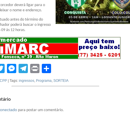
torcedor deverá ligar para o
deixar o nome e endereço.
etuado antes do término do
hador poderá buscar o ingresso
 09 ás 12 horas.
tsApp
acebook
Twitter
Messenger
Telegram
Print
Compartilhar
CPP
| Tags:
ingressos
,
Programa
,
SORTEIA
tário
conectado
para postar um comentário.