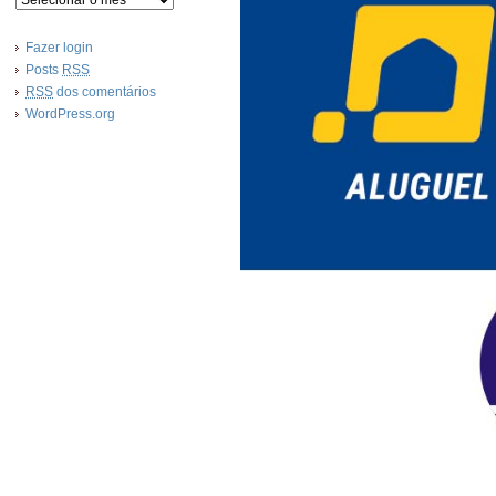
Fazer login
Posts
RSS
RSS
dos comentários
WordPress.org