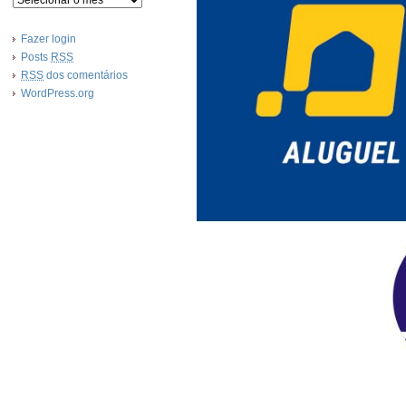
Fazer login
Posts
RSS
RSS
dos comentários
WordPress.org