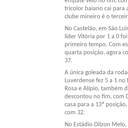
empate veio no fim, com
tricolor baiano cai para
clube mineiro é o tercei
No Castelão, em São Luís
líder Vitória por 1 a 0 f
primeiro tempo. Com est
quarta posição, agora co
37.
A única goleada da roda
Luverdense fez 5 a 1 no 
Rosa e Alípio, também 
descontou no fim, com Da
casa para a 13ª posição,
com 32.
No Estádio Dilzon Melo,