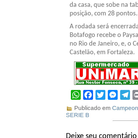
da casa, que sobe na ta
posição, com 28 pontos.
A rodada será encerrada
Botafogo recebe o Paysa
no Rio de Janeiro, e, o 
Castelão, em Fortaleza.
WhatsApp
Facebook
Twitter
Mes
T
Publicado em
Campeona
SERIE B
Deixe seu comentário