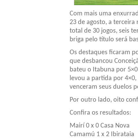
Com mais uma enxurrada 
23 de agosto, a terceir
total de 30 jogos, seis
briga pelo título será ba
Os destaques ficaram p
que desbancou Conceiçã
bateu o Itabuna por 5×0
levou a partida por 4×0, 
venceram seus duelos p
Por outro lado, oito co
Confira os resultados:
Mairí 0 x 0 Casa Nova
Camamú 1 x 2 Ibirataia