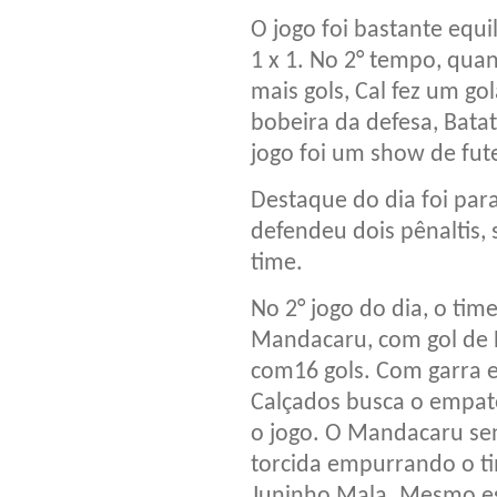
O jogo foi bastante equ
1 x 1. No 2° tempo, quan
mais gols, Cal fez um go
bobeira da defesa, Batat
jogo foi um show de fut
Destaque do dia foi para
defendeu dois pênaltis,
time.
No 2° jogo do dia, o tim
Mandacaru, com gol de Di
com16 gols. Com garra e
Calçados busca o empat
o jogo. O Mandacaru sen
torcida empurrando o ti
Juninho Mala. Mesmo est