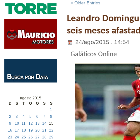
« Older Entries
Leandro Domingue
seis meses afast
24/ago/2015 . 14:54
Galáticos Online
agosto 2015
D
S
T
Q
Q
S
S
1
2
3
4
5
6
7
8
9
10
11
12
13
14
15
16
17
18
19
20
21
22
23
24
25
26
27
28
29