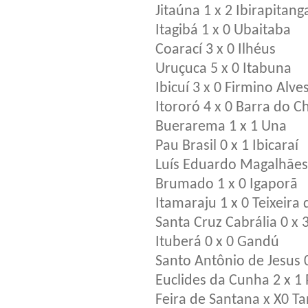
Jitaúna 1 x 2 Ibirapitang
Itagibá 1 x 0 Ubaitaba
Coarací 3 x 0 Ilhéus
Uruçuca 5 x 0 Itabuna
Ibicuí 3 x 0 Firmino Alve
Itororó 4 x 0 Barra do C
Buerarema 1 x 1 Una
Pau Brasil 0 x 1 Ibicaraí
Luís Eduardo Magalhães
Brumado 1 x 0 Igaporã
Itamaraju 1 x 0 Teixeira 
Santa Cruz Cabrália 0 x 3
Ituberá 0 x 0 Gandú
Santo Antônio de Jesus 0
Euclides da Cunha 2 x 1
Feira de Santana x X0 T