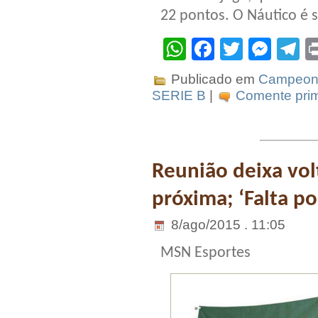
22 pontos. O Náutico é 
WhatsApp
Facebook
Twitter
Mes
T
Publicado em
Campeona
SERIE B
|
Comente prim
Reunião deixa vol
próxima; ‘Falta po
8/ago/2015 . 11:05
MSN Esportes