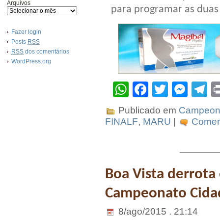
Arquivos
para programar as duas p
Fazer login
Posts
RSS
RSS
dos comentários
WordPress.org
WhatsApp
Facebook
Twitter
Mes
T
Publicado em
Campeona
FINALF
,
MARU
|
Coment
Boa Vista derrota 
Campeonato Cida
8/ago/2015 . 21:14