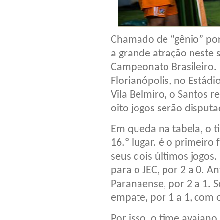
Chamado de “gênio” por
a grande atração neste 
Campeonato Brasileiro. 
Florianópolis, no Estád
Vila Belmiro, o Santos 
oito jogos serão disput
Em queda na tabela, o t
16.º lugar. é o primeir
seus dois últimos jogos.
para o JEC, por 2 a 0. A
Paranaense, por 2 a 1. S
empate, por 1 a 1, com 
Por isso, o time avaia