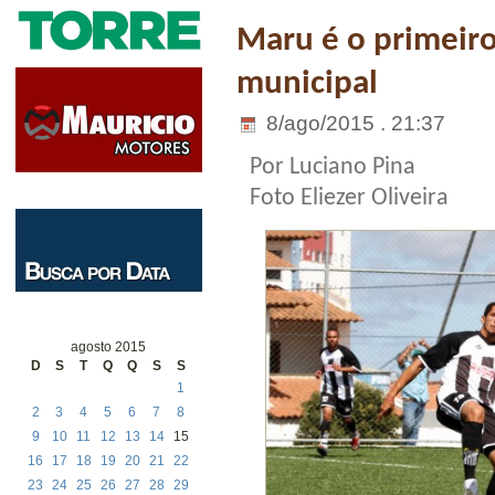
Maru é o primeiro 
municipal
8/ago/2015 . 21:37
Por Luciano Pina
Foto Eliezer Oliveira
agosto 2015
D
S
T
Q
Q
S
S
1
2
3
4
5
6
7
8
9
10
11
12
13
14
15
16
17
18
19
20
21
22
23
24
25
26
27
28
29