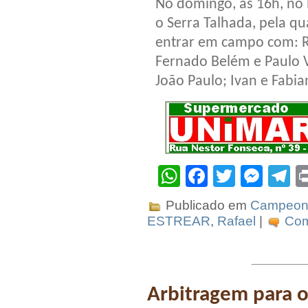
No domingo, às 16h, no 
o Serra Talhada, pela q
entrar em campo com: R
Fernado Belém e Paulo V
João Paulo; Ivan e Fabia
WhatsApp
Facebook
Twitter
Mes
T
Publicado em
Campeona
ESTREAR
,
Rafael
|
Com
Arbitragem para 