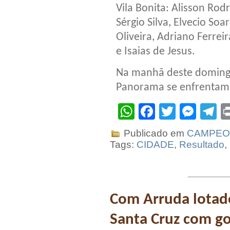
Vila Bonita: Alisson Rodr
Sérgio Silva, Elvecio So
Oliveira, Adriano Ferrei
e Isaias de Jesus.
Na manhã deste domingo
Panorama se enfrentam
WhatsApp
Facebook
Twitter
Mes
T
Publicado em
CAMPEON
Tags:
CIDADE
,
Resultado
,
Com Arruda lotado
Santa Cruz com go