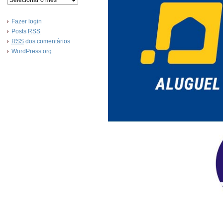
Fazer login
Posts
RSS
RSS
dos comentários
WordPress.org