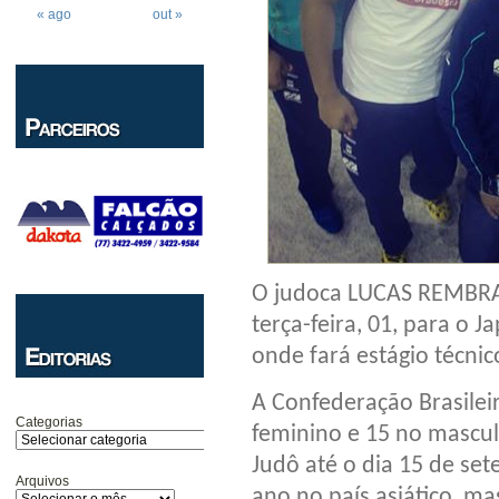
« ago
out »
O judoca LUCAS REMBR
terça-feira, 01, para o J
onde fará estágio técnic
A Confederação Brasilei
Categorias
feminino e 15 no masculi
Judô até o dia 15 de se
Arquivos
ano no país asiático, ma