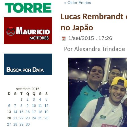
« Older Entries
Lucas Rembrandt 
no Japão
1/set/2015 . 17:26
Por Alexandre Trindade
setembro 2015
D
S
T
Q
Q
S
S
1
2
3
4
5
6
7
8
9
10
11
12
13
14
15
16
17
18
19
20
21
22
23
24
25
26
27
28
29
30