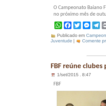
O Campeonato Baiano Fe
no próximo mês de out
WhatsApp
Facebook
Twitter
Mes
T
Publicado em
Campeona
Juventude
|
Comente pri
FBF reúne clubes p
1/set/2015 . 8:47
FBF