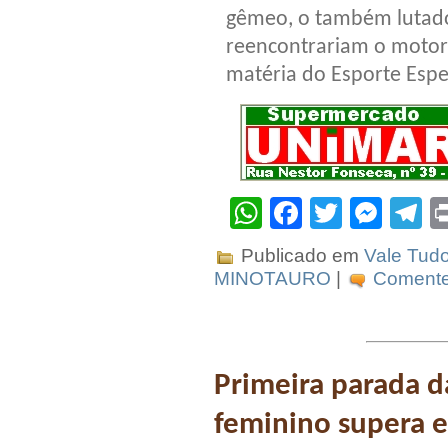
gêmeo, o também lutado
reencontrariam o motor
matéria do Esporte Espe
WhatsApp
Facebook
Twitter
Mes
T
Publicado em
Vale Tud
MINOTAURO
|
Comente 
Primeira parada d
feminino supera e