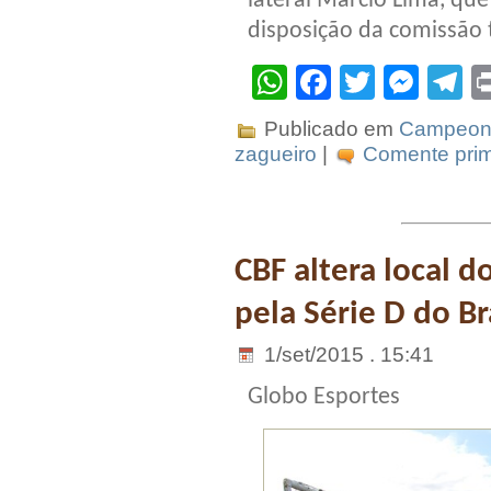
lateral Márcio Lima, que
disposição da comissão 
WhatsApp
Facebook
Twitter
Mes
T
Publicado em
Campeona
zagueiro
|
Comente prim
CBF altera local d
pela Série D do Br
1/set/2015 . 15:41
Globo Esportes