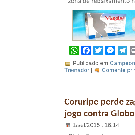
zona de rebaixamento n
WhatsApp
Facebook
Twitter
Mes
T
Publicado em
Campeona
Treinador
|
Comente prim
Coruripe perde z
jogo contra Glob
1/set/2015 . 16:14