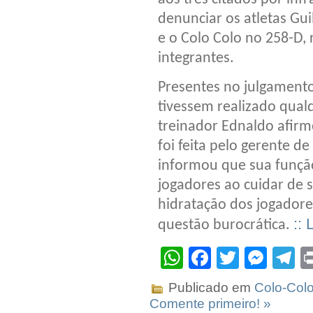
denunciar os atletas Gui
e o Colo Colo no 258-D,
integrantes.
Presentes no julgament
tivessem realizado qualq
treinador Ednaldo afirm
foi feita pelo gerente d
informou que sua funçã
jogadores ao cuidar de 
hidratação dos jogadore
::
questão burocrática.
WhatsApp
Facebook
Twitter
Mes
T
Publicado em
Colo-Col
Comente primeiro! »