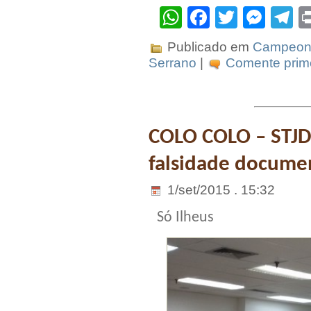
WhatsApp
Facebook
Twitter
Mes
T
Publicado em
Campeona
Serrano
|
Comente prime
COLO COLO – STJD
falsidade docume
1/set/2015 . 15:32
Só Ilheus