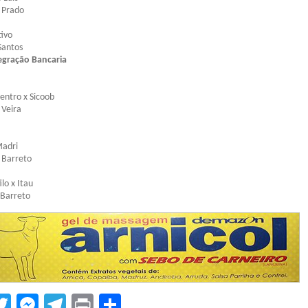
 Prado
tivo
Santos
gração Bancaria
entro x Sicoob
 Veira
Madri
 Barreto
ilo x Itau
 Barreto
tsApp
acebook
Twitter
Messenger
Telegram
Print
Compartilhar