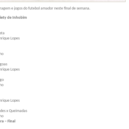
tragem e jogos do futebol amador neste final de semana.
ety de Inhobim
sta
nrique Lopes
lho
agoas
nrique Lopes
ego
lho
nrique Lopes
ades x Queimadas
lho
ra – Final