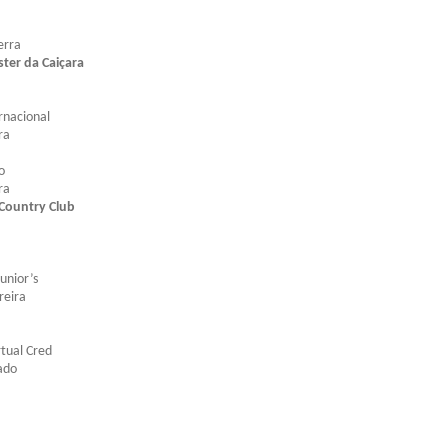
erra
er da Caiçara
rnacional
ra
o
ra
Country Club
unior’s
reira
tual Cred
ado