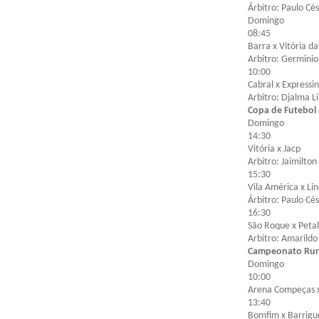
Árbitro: Paulo Cé
Domingo
08:45
Barra x Vitória d
Arbitro: Germinio
10:00
Cabral x Expressi
Arbitro: Djalma L
Copa de Futebol
Domingo
14:30
Vitória x Jacp
Arbitro: Jaimilton
15:30
Vila América x Lin
Árbitro: Paulo Cé
16:30
São Roque x Peta
Arbitro: Amarild
Campeonato Rura
Domingo
10:00
Arena Compeças x
13:40
Bomfim x Barrigu