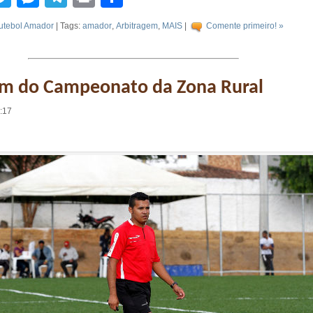
utebol Amador
| Tags:
amador
,
Arbitragem
,
MAIS
|
Comente primeiro! »
em do Campeonato da Zona Rural
5:17