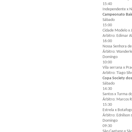
15:40
Independente x N
Campeonato Bairr
Sábado
15:00
Cidade Modelo x 
Arbitro: Edimar 
16:00
Nossa Senhora de
Árbitro: Wanderl
Domingo
10:00
Vila serrana x Pr
Arbitro: Tiago Sil
Copa Society do
Sábado
14:30
Santos x Turma do
Árbitro: Marcos 
15:30
Estrela x Botafog
Árbitro: Ednilson 
Domingo
09:30
São Caetano x São