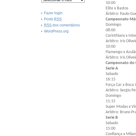
10:00
Elite x Bastos
Fazer login
Árbitro: Paulo Gu
Posts
RSS
Campeonato Mást
Domingo
RSS
dos comentários
08:00
WordPress.org
Corinthians x Inte
Arbitro: Iris Olivei
10:00
Flamengo x Azulã
Árbitro: Iris Olivei
Campeonato do 
Serie A
Sabado
16:15
Força Car x Boca J
Arbitro: Sergio Pe
Domingo
11:15
Super Modas x Vir
Arbitro: Bruno Pr
Serie B
Sabado
15:00
Confiança x Milan