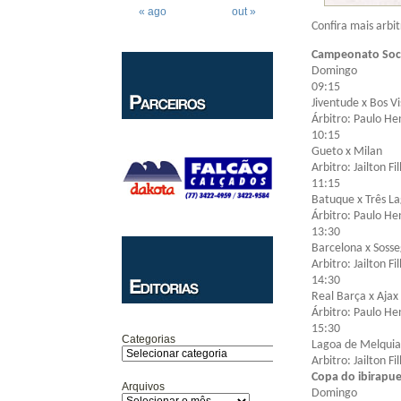
« ago
out »
Confira mais arbi
Campeonato Soci
Domingo
09:15
Jiventude x Bos Vi
Árbitro: Paulo He
10:15
Gueto x Milan
Arbitro: Jailton Fi
11:15
Batuque x Três L
Árbitro: Paulo He
13:30
Barcelona x Soss
Arbitro: Jailton Fi
14:30
Real Barça x Ajax
Árbitro: Paulo He
15:30
Categorias
Lagoa de Melqui
Arbitro: Jailton Fi
Copa do ibirapue
Arquivos
Domingo