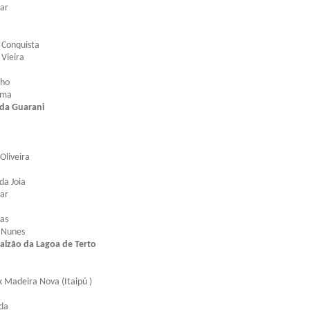
sar
a Conquista
 Vieira
nho
ima
 da Guarani
 Oliveira
da Joia
sar
las
o Nunes
lzão da Lagoa de Terto
 Madeira Nova (Itaipú )
da