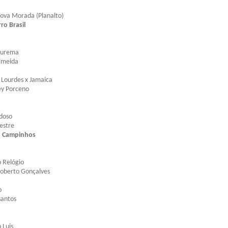
ova Morada (Planalto)
o Brasil
Jurema
Almeida
 Lourdes x Jamaica
ey Porceno
adoso
vestre
s Campinhos
 Relógio
Roberto Gonçalves
o
santos
 Luis