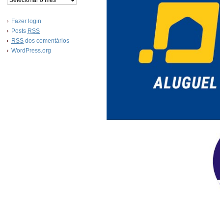
Fazer login
Posts
RSS
RSS
dos comentários
WordPress.org