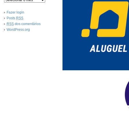
Fazer login
Posts
RSS
RSS
dos comentários
WordPress.org