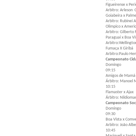
Figueirense x Peri
Arbitro: Arleson 
Goiabeira x Palme
Arbitro: Rubinei 
Olimpico x Ameri
Arbitro: Gilberto
Paraguai x Boa Vi
Arbitro:Wellingto
Fumaça X Giribá
Arbitro:Paulo He
Campeonato Cida
Domingo
09:15
Amigos de Mamá 
Árbitro: Manoel 
10:15
Flamaster x Ajax
Árbitro: Nildioma
Campeonato Soci
Domingo
09:30
Boa Vista x Comv
Arbitro: João Albe
10:45
Mariqueli x Santa