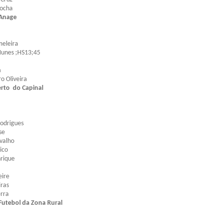
Rocha
Anage
eleira
Nunes ;HS13;45
a
o Oliveira
rto do Capinal
Rodrigues
se
rvalho
ico
nrique
eire
iras
erra
utebol da Zona Rural