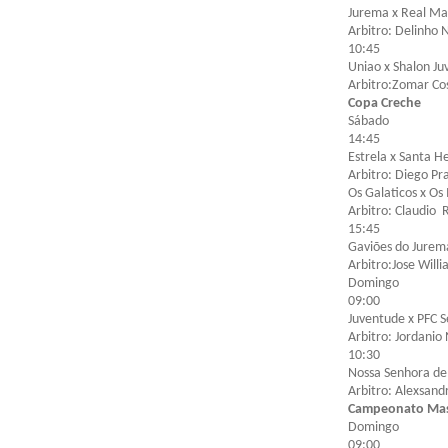
Jurema x Real Ma
Arbitro: Delinho 
10:45
Uniao x Shalon J
Arbitro:Zomar Co
Copa Creche
Sábado
14:45
Estrela x Santa H
Arbitro: Diego Pr
Os Galaticos x Os
Arbitro: Claudio 
15:45
Gaviões do Jurem
Arbitro:Jose Will
Domingo
09:00
Juventude x PFC 
Arbitro: Jordanio
10:30
Nossa Senhora de
Arbitro: Alexsandr
Campeonato Mast
Domingo
09:00