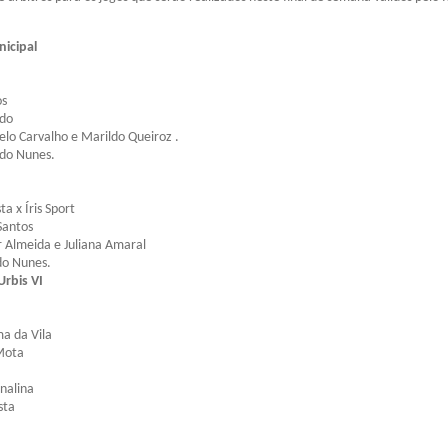
icipal
os
ado
elo Carvalho e Marildo Queiroz .
ldo Nunes.
ta x Íris Sport
Santos
 Almeida e Juliana Amaral
do Nunes.
rbis VI
ma da Vila
 Mota
nalina
sta