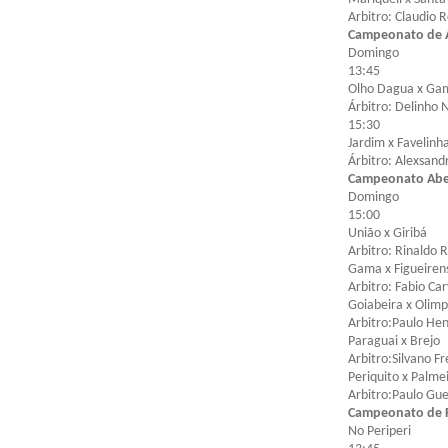
Arbitro: Claudio 
Campeonato de 
Domingo
13:45
Olho Dagua x Gam
Árbitro: Delinho 
15:30
Jardim x Favelinh
Árbitro: Alexsandr
Campeonato Abe
Domingo
15:00
União x Giribá
Arbitro: Rinaldo 
Gama x Figueiren
Arbitro: Fabio Ca
Goiabeira x Olimp
Arbitro:Paulo He
Paraguai x Brejo
Arbitro:Silvano Fr
Periquito x Palme
Arbitro:Paulo Gu
Campeonato de F
No Periperi