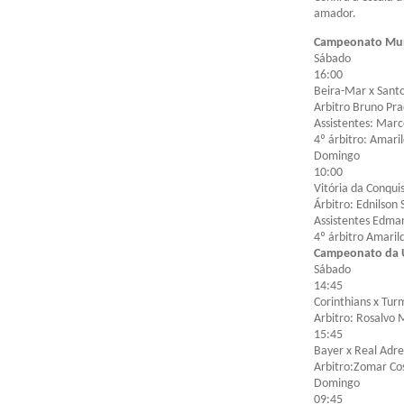
amador.
Campeonato Mun
Sábado
16:00
Beira-Mar x Sant
Arbitro Bruno Pr
Assistentes: Marc
4º árbitro: Amari
Domingo
10:00
Vitória da Conquis
Árbitro: Ednilson 
Assistentes Edmar
4º árbitro Amaril
Campeonato da U
Sábado
14:45
Corinthians x Tur
Arbitro: Rosalvo
15:45
Bayer x Real Adre
Arbitro:Zomar Co
Domingo
09:45