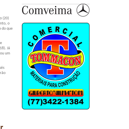
o (20)
nto, o
o do que
ue
18). Já
dou um
sés
erão
r