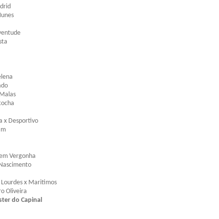
drid
Nunes
uventude
sta
elena
ado
 Malas
Rocha
a x Desportivo
iam
Sem Vergonha
 Nascimento
 Lourdes x Maritimos
o Oliveira
er do Capinal