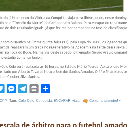
bado (19) o elenco do Vitória da Conquista viaja para Ilhéus, onde, neste doming
Colo pelo “Torneio da Morte” do Campeonato Baiano. Para escapar do rebaixame
as de dois resultados iguais, já que fez melhor campanha na fase de classificaçã
 com o Náutico na última quinta-feira (17), pela Copa do Brasil, os jogadores q
artida realizaram um trabalho regenerativo na Academia na tarde dessa sexta (
ram na Toca do Bode. Na manhã deste sábado, o treinador Sérgio Araújo coman
 no estádio Lomanto Júnior.
o Colo Colo será realizada às 16 horas, no Estádio Mário Pessoa. Apita o jogo Moi
uxiliado por Alberto Tavares Neto e José dos Santos Amador. O 4º e 5º árbitros s
ta e Cleuber Silva Santos.
tsApp
acebook
Twitter
Messenger
Telegram
Print
Compartilhar
CPP
| Tags:
Colo-Colo
,
Conquista
,
ENCARAR
,
viaja
|
Comente primeiro! »
 escala de árbitro para o futebol amado