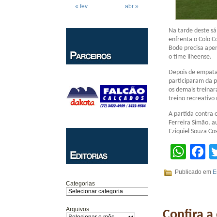
« fev
abr »
Na tarde deste sá
enfrenta o Colo 
Bode precisa apen
o time ilheense.
Depois de empatar
participaram da p
os demais treina
treino recreativo
A partida contra 
Ferreira Simão, a
Eziquiel Souza Cos
Wha
F
Publicado em
E
Categorias
Arquivos
Confira a