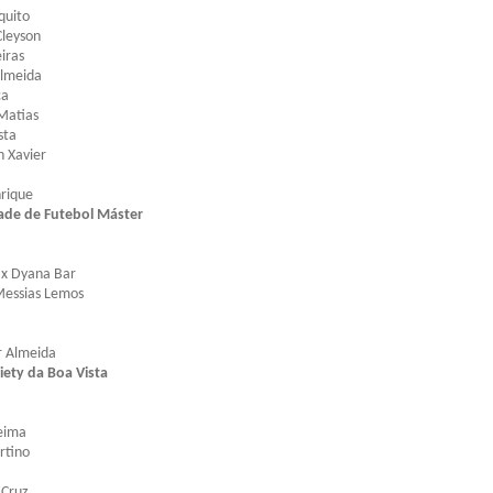
quito
Cleyson
iras
Almeida
ca
 Matias
sta
n Xavier
nrique
de de Futebol Máster
x Dyana Bar
Messias Lemos
r Almeida
ety da Boa Vista
eima
rtino
 Cruz