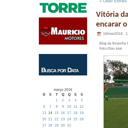
« Older Entries
Vitória d
encarar o
19/mar/2016 . 1
Blog da Resenha 
Foto Elias José
março 2016
D
S
T
Q
Q
S
S
1
2
3
4
5
6
7
8
9
10
11
12
13
14
15
16
17
18
19
20
21
22
23
24
25
26
27
28
29
30
31