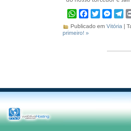
do nosso torcedor e sair
WhatsApp
Facebook
Twitter
Mes
T
Publicado em
Vitória
| T
primeiro! »