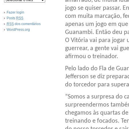
amarrado, de muita luta
jogo se quiser passar. 
Fazer login
com muita marcação, fe
Posts
RSS
apenas um jogo em que 
RSS
dos comentários
WordPress.org
Guanambi. Então deu pa
O Vitória vai para jogar 
guerrear, a gente vai gu
afirmou o treinador.
Pelo lado do Fla de Gua
Jefferson se diz prepar
do torcedor para supera
“Somos a surpresa do c
surpreendermos também 
chegamos às quartas de 
treinando e focados. T