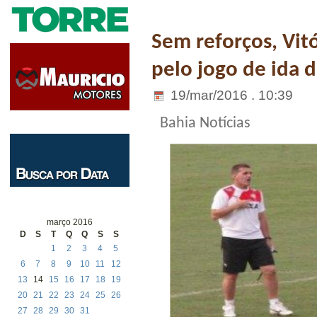
Sem reforços, Vitó
pelo jogo de ida d
19/mar/2016 . 10:39
Bahia Notícias
março 2016
D
S
T
Q
Q
S
S
1
2
3
4
5
6
7
8
9
10
11
12
13
14
15
16
17
18
19
20
21
22
23
24
25
26
27
28
29
30
31