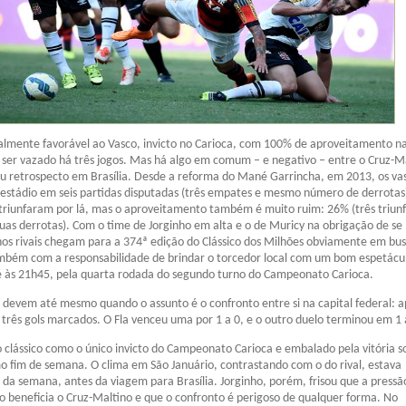
lmente favorável ao Vasco, invicto no Carioca, com 100% de aproveitamento n
ser vazado há três jogos. Mas há algo em comum – e negativo – entre o Cruz-Ma
u retrospecto em Brasília. Desde a reforma do Mané Garrincha, em 2013, os va
estádio em seis partidas disputadas (três empates e mesmo número de derrotas
triunfaram por lá, mas o aproveitamento também é muito ruim: 26% (três triunf
as derrotas). Com o time de Jorginho em alta e o de Muricy na obrigação de se
nos rivais chegam para a 374ª edição do Clássico dos Milhões obviamente em bu
ambém com a responsabilidade de brindar o torcedor local com um bom espetácu
é às 21h45, pela quarta rodada do segundo turno do Campeonato Carioca.
devem até mesmo quando o assunto é o confronto entre si na capital federal: 
 e três gols marcados. O Fla venceu uma por 1 a 0, e o outro duelo terminou em 1 
o clássico como o único invicto do Campeonato Carioca e embalado pela vitória s
o fim de semana. O clima em São Januário, contrastando com o do rival, estava
o da semana, antes da viagem para Brasília. Jorginho, porém, frisou que a pressã
 beneficia o Cruz-Maltino e que o confronto é perigoso de qualquer forma. No