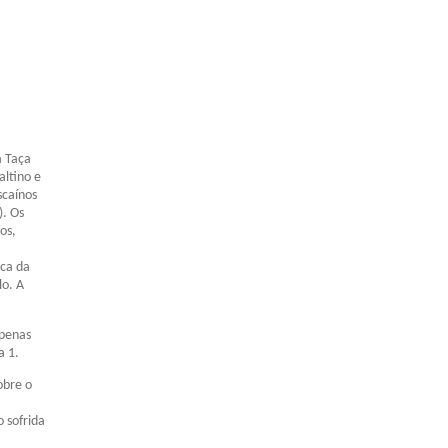
a Taça
ltino e
scaínos
). Os
os,
sca da
lo. A
apenas
a 1.
obre o
o sofrida