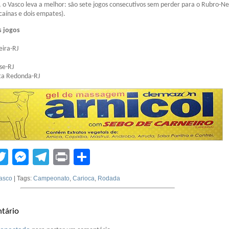
, o Vasco leva a melhor: são sete jogos consecutivos sem perder para o Rubro-N
scaínas e dois empates).
s jogos
eira-RJ
se-RJ
lta Redonda-RJ
tsApp
acebook
Twitter
Messenger
Telegram
Print
Compartilhar
asco
| Tags:
Campeonato
,
Carioca
,
Rodada
tário