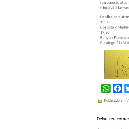
retrospecto atual
(cinco vitórias va
Confira os outro
15:30
Boavista x Madur
19:30
Bangu x Fluminen
Botafogo-RJ x Vo
Wha
F
Publicado em
V
Deixe seu comen