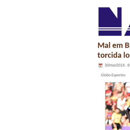
Mal em Br
torcida l
30/mar/2016 . 9
Globo Esportes