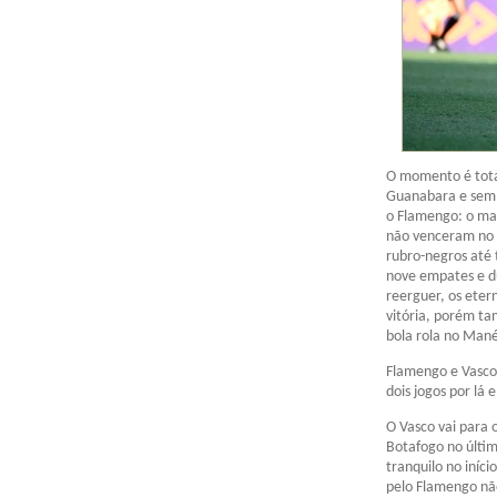
O momento é tota
Guanabara e sem 
o Flamengo: o ma
não venceram no 
rubro-negros até 
nove empates e du
reerguer, os eter
vitória, porém t
bola rola no Man
Flamengo e Vasco 
dois jogos por lá
O Vasco vai para 
Botafogo no últim
tranquilo no iníci
pelo Flamengo não