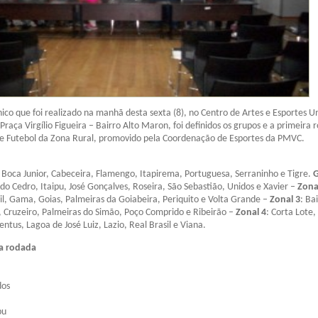
ico que foi realizado na manhã desta sexta (8), no Centro de Artes e Esportes Un
 Praça Virgílio Figueira – Bairro Alto Maron, foi definidos os grupos e a primeira
 Futebol da Zona Rural, promovido pela Coordenação de Esportes da PMVC.
Boca Junior, Cabeceira, Flamengo, Itapirema, Portuguesa, Serraninho e Tigre.
do Cedro, Itaipu, José Gonçalves, Roseira, São Sebastião, Unidos e Xavier –
Zona
l, Gama, Goias, Palmeiras da Goiabeira, Periquito e Volta Grande –
Zonal 3
: Ba
, Cruzeiro, Palmeiras do Simão, Poço Comprido e Ribeirão –
Zonal 4
: Corta Lote,
entus, Lagoa de José Luiz, Lazio, Real Brasil e Viana.
ra rodada
dos
pu