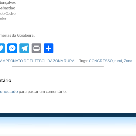
Gonçalves
Sebastião
 do Cedro
vier
meiras da Goiabeira.
tsApp
acebook
Twitter
Messenger
Telegram
Print
Compartilhar
AMPEONATO DE FUTEBOL DA ZONA RURAL
| Tags:
CONGRESSO
,
rural
,
Zona
tário
conectado
para postar um comentário.