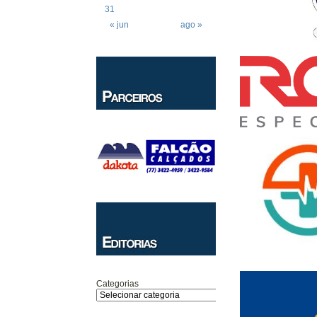
31
« jun
ago »
Categorias