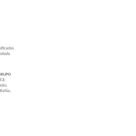
ificados
 rodada
GRUPO
l 2
:
ixão,
 Bahia,