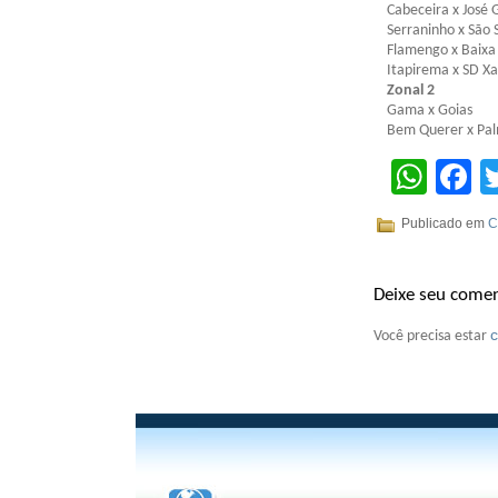
Cabeceira x José 
Serraninho x São 
Flamengo x Baixa
Itapirema x SD Xa
Zonal 2
Gama x Goias
Bem Querer x Pal
Wha
F
Publicado em
C
Deixe seu comen
Você precisa estar