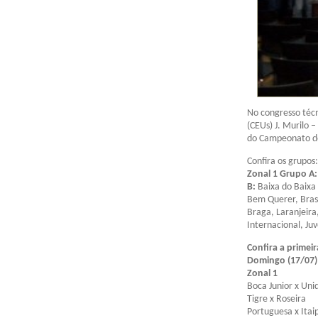
No congresso técn
(CEUs) J. Murilo –
do Campeonato de
Confira os grupos:
Zonal 1 Grupo A:
B:
Baixa do Baixa 
Bem Querer, Brasi
Braga, Laranjeira
Internacional, Juv
Confira a primei
Domingo (17/07)
Zonal 1
Boca Junior x Uni
Tigre x Roseira
Portuguesa x Itai