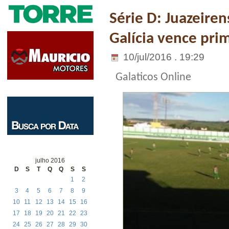
Série D: Juazeire
Galícia vence pri
10/jul/2016 . 19:29
Galaticos Online
julho 2016
D
S
T
Q
Q
S
S
1
2
3
4
5
6
7
8
9
10
11
12
13
14
15
16
17
18
19
20
21
22
23
24
25
26
27
28
29
30