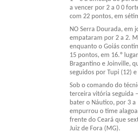
a vencer por 2 a 0 0 fort
com 22 pontos, em sétim
NO Serra Dourada, em jo
empataram por 2 a 2. Mel
enquanto o Goiás conti
15 pontos, em 16.º luga
Bragantino e Joinville,
seguidos por Tupi (12) e
Sob o comando do técni
terceira vitória seguida –
bater o Náutico, por 3 a
empurrou o time alagoa
frente do Ceará que sext
Juiz de Fora (MG).