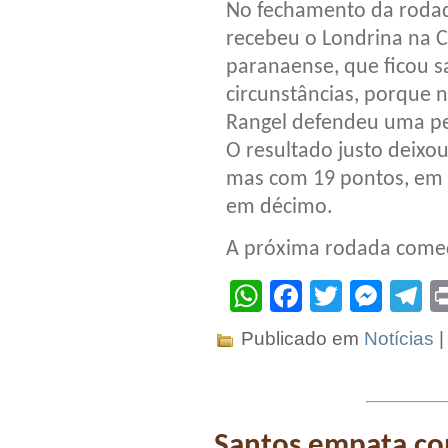
No fechamento da rodad
recebeu o Londrina na C
paranaense, que ficou s
circunstâncias, porque 
Rangel defendeu uma pe
O resultado justo deixo
mas com 19 pontos, em 1
em décimo.
A próxima rodada começa
WhatsApp
Facebook
Twitter
Mes
T
Publicado em
Notícias
Santos empata co