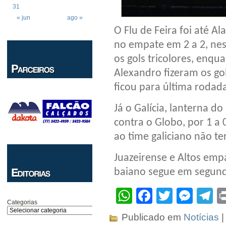
31
« jun
ago »
O Flu de Feira foi até Al
no empate em 2 a 2, nes
os gols tricolores, enqu
Alexandro fizeram os go
ficou para última rodada
Já o Galícia, lanterna d
contra o Globo, por 1 a 
ao time galiciano não te
Juazeirense e Altos emp
baiano segue em segund
WhatsApp
Facebook
Twitter
Mes
T
Categorias
Publicado em
Notícias