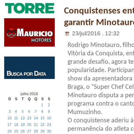
Conquistenses e
garantir Minotaur
23/jul/2016 . 12:32
Rodrigo Minotauro, filho
Vitória da Conquista, e
grande desafio, agora t
popularidade. Participan
show da apresentadora
Braga, o “Super Chef Cel
julho 2016
Minotauro disputa a pe
D
S
T
Q
Q
S
S
programa contra o canto
1
2
Mumuzinho.
3
4
5
6
7
8
9
10
11
12
13
14
15
16
O conquistense aderiu 
17
18
19
20
21
22
23
permanência do atleta 
24
25
26
27
28
29
30