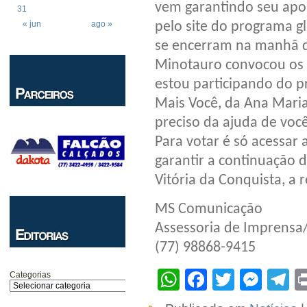
vem garantindo seu apoi
31
pelo site do programa g
« jun
ago »
se encerram na manhã d
Minotauro convocou os f
estou participando do p
Mais Você, da Ana Maria
preciso da ajuda de voc
Para votar é só acessar 
garantir a continuação
Vitória da Conquista, a 
MS Comunicação
Assessoria de Imprens
(77) 98868-9415
WhatsApp
Facebook
Twitter
Mes
T
Categorias