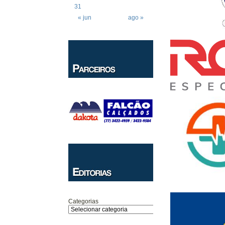
31
« jun
ago »
Categorias