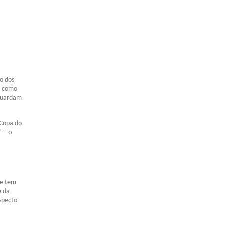
ro dos
, como
aguardam
 Copa do
” – o
ue tem
e da
specto