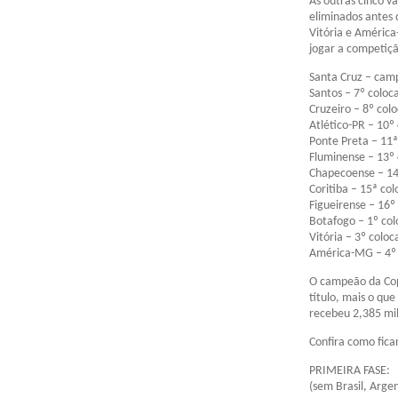
As outras cinco v
eliminados antes 
Vitória e América
jogar a competiçã
Santa Cruz – cam
Santos – 7º coloc
Cruzeiro – 8º col
Atlético-PR – 10º
Ponte Preta – 11
Fluminense – 13º
Chapecoense – 14
Coritiba – 15ª co
Figueirense – 16º
Botafogo – 1º co
Vitória – 3º colo
América-MG – 4º 
O campeão da Copa
título, mais o qu
recebeu 2,385 mil
Confira como fica
PRIMEIRA FASE:
(sem Brasil, Argen