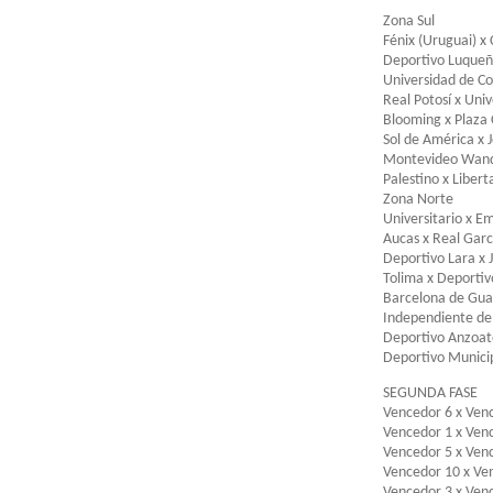
Zona Sul
Fénix (Uruguai) x
Deportivo Luqueñ
Universidad de Co
Real Potosí x Univ
Blooming x Plaza 
Sol de América x 
Montevideo Wande
Palestino x Libert
Zona Norte
Universitario x E
Aucas x Real Garc
Deportivo Lara x 
Tolima x Deportiv
Barcelona de Gua
Independiente de 
Deportivo Anzoat
Deportivo Municip
SEGUNDA FASE
Vencedor 6 x Ven
Vencedor 1 x Ven
Vencedor 5 x Ven
Vencedor 10 x Ve
Vencedor 3 x Ven