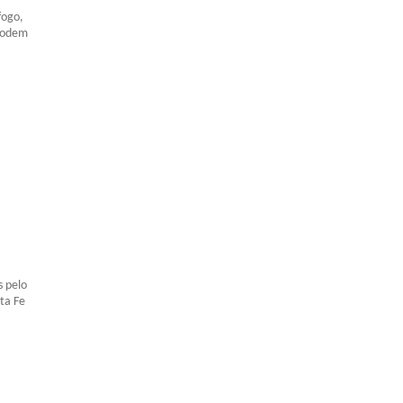
fogo,
 podem
s pelo
ta Fe