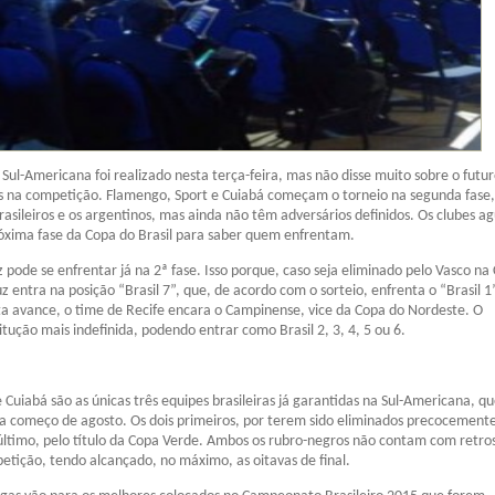
 Sul-Americana foi realizado nesta terça-feira, mas não disse muito sobre o futu
tos na competição. Flamengo, Sport e Cuiabá começam o torneio na segunda fase
rasileiros e os argentinos, mas ainda não têm adversários definidos. Os clubes 
óxima fase da Copa do Brasil para saber quem enfrentam.
z pode se enfrentar já na 2ª fase. Isso porque, caso seja eliminado pelo Vasco na
uz entra na posição “Brasil 7”, que, de acordo com o sorteio, enfrenta o “Brasil 1
ta avance, o time de Recife encara o Campinense, vice da Copa do Nordeste. O
tução mais indefinida, podendo entrar como Brasil 2, 3, 4, 5 ou 6.
 Cuiabá são as únicas três equipes brasileiras já garantidas na Sul-Americana, q
ara começo de agosto. Os dois primeiros, por terem sido eliminados precocement
 último, pelo título da Copa Verde. Ambos os rubro-negros não contam com retro
etição, tendo alcançado, no máximo, as oitavas de final.