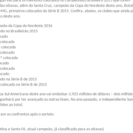
agas vão para os melhores colocados no Campeonato Brasileiro 2015 que forem
das oitavas, além do Santa Cruz, campeão da Copa do Nordeste deste ano, Bota
-MG, primeiros colocados da Série B 2015. Confira, abaixo, os clubes que ainda
o deste ano.
peão da Copa do Nordeste 2016
ado no Brasileirão 2015
ocado
 colocado
ª colocada
 colocado
ª colocada
locado
 colocado
locado
cado na Série B de 2015
colocado na Série B de 2015
 Sul-Americana deste ano vai embolsar 3,925 milhões de dólares – dois milhõe
e ganhará por ter avançado as outras fases. No ano passado, o Independiente San
hões ao total.
ram os confrontos após o sorteio:
tina e Santa Fé, atual campeão, já classificado para as oitavas)