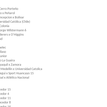
 Cerro Porteño
o x Peñarol
ncepcion x Bolívar
ersidad Católica (Chile)
Colonia
Jorge Wilstermann 6
rers x O’Higgins
ad
melec
ilaso
Junior
o La Guaira
yaquil x Zamora
Medellín x Universidad Catolica
egui x Sport Huancayo 15
al x Atlético Nacional
cedor 15
cedor 4
cedor 11
ncedor 8
cedor 16