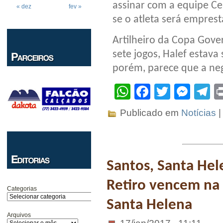
assinar com a equipe Ce
« dez
fev »
se o atleta será emprest
Artilheiro da Copa Gove
sete jogos, Halef estav
porém, parece que a neg
WhatsApp
Facebook
Twitter
Mes
T
Publicado em
Notícias
Santos, Santa Hel
Retiro vencem na
Categorias
Santa Helena
Arquivos