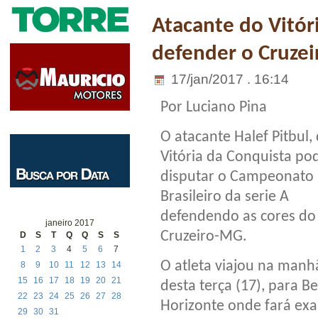
Atacante do Vitór
defender o Cruzei
17/jan/2017 . 16:14
Por Luciano Pina
O atacante Halef Pitbul,
Vitória da Conquista po
disputar o Campeonato
Brasileiro da serie A
defendendo as cores do
janeiro 2017
Cruzeiro-MG.
D
S
T
Q
Q
S
S
1
2
3
4
5
6
7
O atleta viajou na manh
8
9
10
11
12
13
14
15
16
17
18
19
20
21
desta terça (17), para Be
22
23
24
25
26
27
28
Horizonte onde fará ex
29
30
31