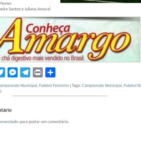
o Nunes
meire Santos e Juliana Amaral
tsApp
acebook
Twitter
Messenger
Telegram
Print
Compartilhar
ampeonato Municipal
,
Futebol Feminino
| Tags:
Campeonato Municipal
,
Futebol B
O
tário
conectado
para postar um comentário.