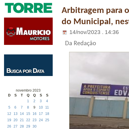
Arbitragem para o
do Municipal, nes
14/nov/2023 . 14:36
Da Redação
novembro 2023
D
S
T
Q
Q
S
S
1
2
3
4
5
6
7
8
9
10
11
12
13
14
15
16
17
18
19
20
21
22
23
24
25
26
27
28
29
30