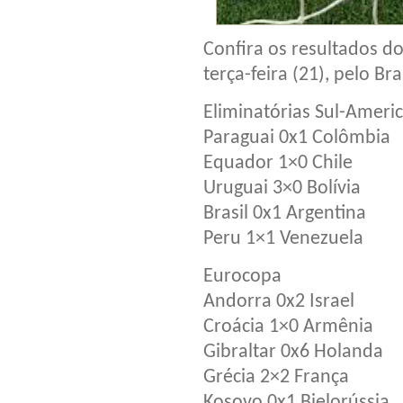
Confira os resultados d
terça-feira (21), pelo Br
Eliminatórias Sul-Ameri
Paraguai 0x1 Colômbia
Equador 1×0 Chile
Uruguai 3×0 Bolívia
Brasil 0x1 Argentina
Peru 1×1 Venezuela
Eurocopa
Andorra 0x2 Israel
Croácia 1×0 Armênia
Gibraltar 0x6 Holanda
Grécia 2×2 França
Kosovo 0x1 Bielorússia