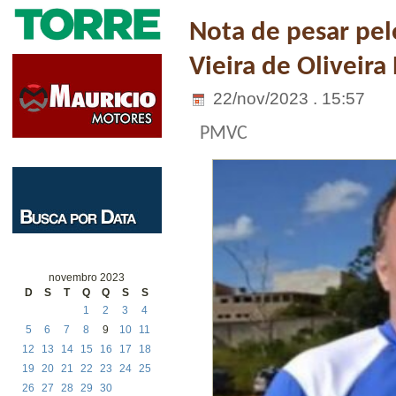
Nota de pesar pe
Vieira de Oliveira
22/nov/2023 . 15:57
PMVC
novembro 2023
D
S
T
Q
Q
S
S
1
2
3
4
5
6
7
8
9
10
11
12
13
14
15
16
17
18
19
20
21
22
23
24
25
26
27
28
29
30