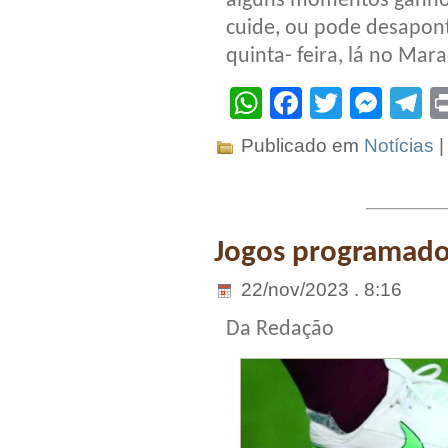
alguns momentos ganhou
cuide, ou pode desapont
quinta- feira, lá no Mar
WhatsApp
Facebook
Twitter
Mes
T
Publicado em
Notícias
Jogos programados
22/nov/2023 . 8:16
Da Redação