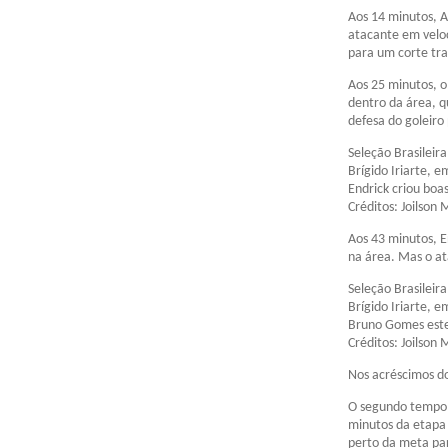
Aos 14 minutos, 
atacante em veloc
para um corte tra
Aos 25 minutos, o
dentro da área, q
defesa do goleiro
Seleção Brasileir
Brígido Iriarte, 
Endrick criou boa
Créditos: Joilson
Aos 43 minutos, E
na área. Mas o at
Seleção Brasileir
Brígido Iriarte, 
Bruno Gomes este
Créditos: Joilson
Nos acréscimos d
O segundo tempo f
minutos da etapa 
perto da meta pa