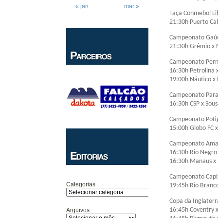
« jan
mar »
Taça Conmebol Li
21:30h Puerto Cab
Campeonato Gaúc
21:30h Grêmio x
Campeonato Pern
16:30h Petrolina 
19:00h Náutico x 
Campeonato Para
16:30h CSP x Sou
Campeonato Poti
15:00h Globo FC 
Campeonato Amaz
16:30h Rio Negro
16:30h Manaus x 
Campeonato Capi
Categorias
19:45h Rio Branc
Copa da Inglaterr
16:45h Coventry 
Arquivos