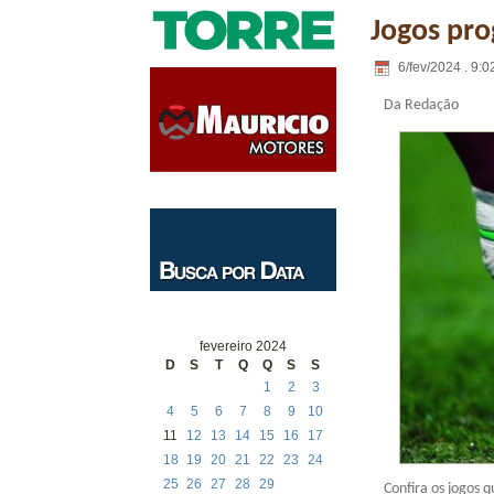
Jogos pro
6/fev/2024 . 9:0
Da Redação
fevereiro 2024
D
S
T
Q
Q
S
S
1
2
3
4
5
6
7
8
9
10
11
12
13
14
15
16
17
18
19
20
21
22
23
24
25
26
27
28
29
Confira os jogos q