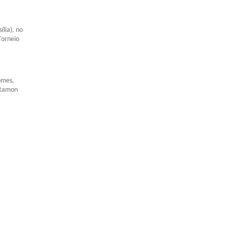
ília), no
Torneio
omes,
– Ramon