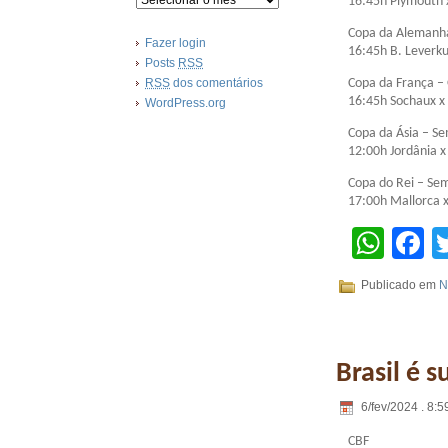
16:45h Plymouth 
Copa da Alemanha
Fazer login
16:45h B. Leverku
Posts
RSS
RSS
dos comentários
Copa da França – 
16:45h Sochaux x
WordPress.org
Copa da Ásia – Se
12:00h Jordânia x
Copa do Rei – Sem
17:00h Mallorca x
Wha
F
Publicado em
N
Brasil é 
6/fev/2024 . 8:5
CBF