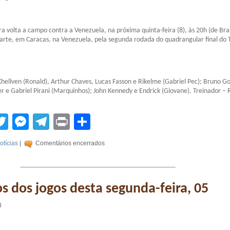
ra volta a campo contra a Venezuela, na próxima quinta-feira (8), às 20h (de Bras
riarte, em Caracas, na Venezuela, pela segunda rodada do quadrangular final do 
hellven (Ronald), Arthur Chaves, Lucas Fasson e Rikelme (Gabriel Pec); Bruno G
r e Gabriel Pirani (Marquinhos); John Kennedy e Endrick (Giovane). Treinador 
tsApp
acebook
Twitter
Messenger
Telegram
Print
Compartilhar
otícias
|
Comentários encerrados
s dos jogos desta segunda-feira, 05
3