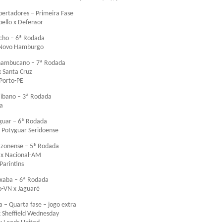
bertadores – Primeira Fase
ello x Defensor
ho – 6ª Rodada
 Novo Hamburgo
ambucano – 7ª Rodada
x Santa Cruz
Porto-PE
ibano – 3ª Rodada
sa
guar – 6ª Rodada
x Potyguar Seridoense
onense – 5ª Rodada
 x Nacional-AM
Parintins
xaba – 6ª Rodada
o-VN x Jaguaré
a – Quarta fase – jogo extra
x Sheffield Wednesday