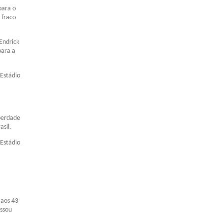
para o
 fraco
Endrick
para a
 Estádio
iberdade
sil.
 Estádio
 aos 43
assou