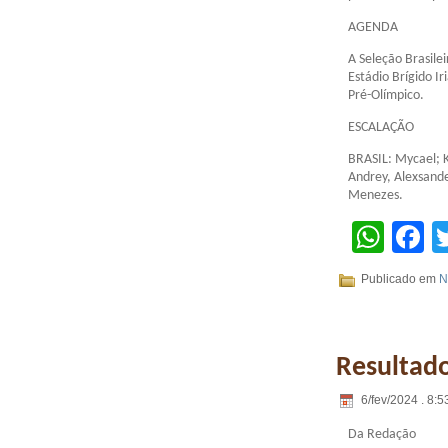
AGENDA
A Seleção Brasilei
Estádio Brígido I
Pré-Olímpico.
ESCALAÇÃO
BRASIL: Mycael; K
Andrey, Alexsande
Menezes.
Wha
F
Publicado em
N
Resultado
6/fev/2024 . 8:5
Da Redação