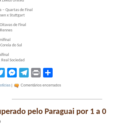
x Leeds United
 – Quartas de Final
sen x Stuttgart
Oitavas de Final
 Rennes
mifinal
 Coreia do Sul
ifinal
 Real Sociedad
tsApp
acebook
Twitter
Messenger
Telegram
Print
Compartilhar
otícias
|
Comentários encerrados
superado pelo Paraguai por 1 a 0
9