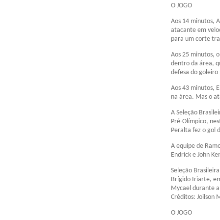
O JOGO
Aos 14 minutos, 
atacante em veloc
para um corte tra
Aos 25 minutos, o
dentro da área, q
defesa do goleiro
Aos 43 minutos, E
na área. Mas o at
A Seleção Brasilei
Pré-Olímpico, nes
Peralta fez o gol
A equipe de Ramo
Endrick e John Ken
Seleção Brasileir
Brígido Iriarte, 
Mycael durante a 
Créditos: Joilson
O JOGO