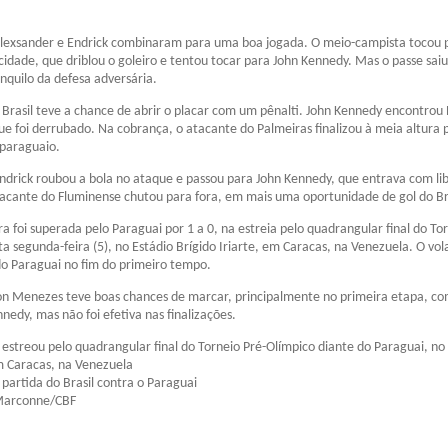
Alexsander e Endrick combinaram para uma boa jogada. O meio-campista tocou 
idade, que driblou o goleiro e tentou tocar para John Kennedy. Mas o passe saiu
nquilo da defesa adversária.
 Brasil teve a chance de abrir o placar com um pênalti. John Kennedy encontrou 
ue foi derrubado. Na cobrança, o atacante do Palmeiras finalizou à meia altura 
 paraguaio.
ndrick roubou a bola no ataque e passou para John Kennedy, que entrava com l
acante do Fluminense chutou para fora, em mais uma oportunidade de gol do Bra
ra foi superada pelo Paraguai por 1 a 0, na estreia pelo quadrangular final do To
ta segunda-feira (5), no Estádio Brígido Iriarte, em Caracas, na Venezuela. O vol
 do Paraguai no fim do primeiro tempo.
n Menezes teve boas chances de marcar, principalmente no primeira etapa, c
nedy, mas não foi efetiva nas finalizações.
a estreou pelo quadrangular final do Torneio Pré-Olímpico diante do Paraguai, no
em Caracas, na Venezuela
partida do Brasil contra o Paraguai
 Marconne/CBF