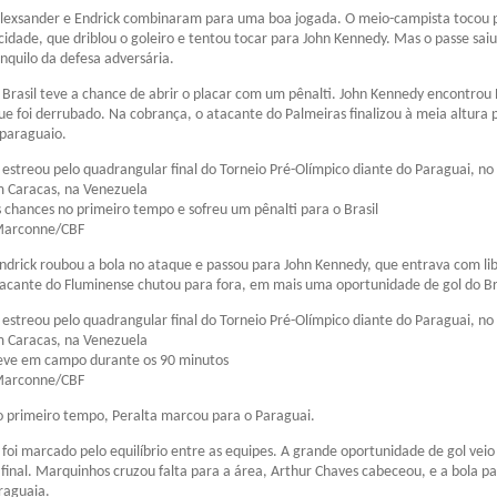
Alexsander e Endrick combinaram para uma boa jogada. O meio-campista tocou 
idade, que driblou o goleiro e tentou tocar para John Kennedy. Mas o passe saiu
nquilo da defesa adversária.
 Brasil teve a chance de abrir o placar com um pênalti. John Kennedy encontrou 
ue foi derrubado. Na cobrança, o atacante do Palmeiras finalizou à meia altura 
 paraguaio.
a estreou pelo quadrangular final do Torneio Pré-Olímpico diante do Paraguai, no
em Caracas, na Venezuela
s chances no primeiro tempo e sofreu um pênalti para o Brasil
 Marconne/CBF
ndrick roubou a bola no ataque e passou para John Kennedy, que entrava com l
acante do Fluminense chutou para fora, em mais uma oportunidade de gol do Bra
a estreou pelo quadrangular final do Torneio Pré-Olímpico diante do Paraguai, no
em Caracas, na Venezuela
ve em campo durante os 90 minutos
 Marconne/CBF
o primeiro tempo, Peralta marcou para o Paraguai.
oi marcado pelo equilíbrio entre as equipes. A grande oportunidade de gol veio
final. Marquinhos cruzou falta para a área, Arthur Chaves cabeceou, e a bola p
raguaia.