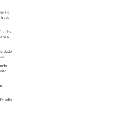
para o
 fraco
Endrick
para a
iberdade
sil.
rneio
ante
om
 Estádio