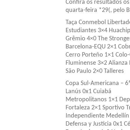
Confira os resultados os
quarta-feira *29(, pelo 
Taça Conmebol Libertad
Estudiantes 3×4 Huachi
Grêmio 4×0 The Stronge
Barcelona-EQU 2×1 Cobr
Cerro Porteño 1×1 Colo
Fluminense 3×2 Alianza
São Paulo 2×0 Talleres
Copa Sul-Americana – 6
Lanús 0x1 Cuiabá
Metropolitanos 1×1 Depo
Fortaleza 2×1 Sportivo T
Independiente Medellín
Defensa y Justicia 0x1 Cé