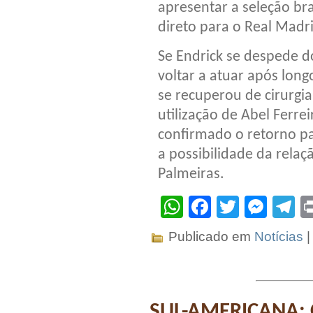
apresentar a seleção bra
direto para o Real Madr
Se Endrick se despede d
voltar a atuar após long
se recuperou de cirurgia
utilização de Abel Ferre
confirmado o retorno par
a possibilidade da relaç
Palmeiras.
WhatsApp
Facebook
Twitter
Mes
T
Publicado em
Notícias
SUL-AMERICANA: C