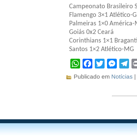
Campeonato Brasileiro 
Flamengo 3×1 Atlético-
Palmeiras 1×0 América
Goiás 0x2 Ceará
Corinthians 1×1 Bragant
Santos 1×2 Atlético-MG
WhatsApp
Facebook
Twitter
Mes
T
Publicado em
Notícias