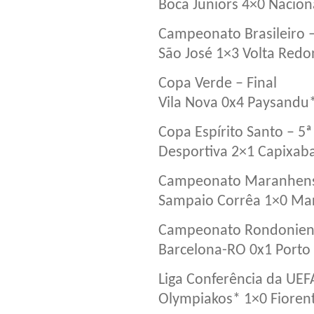
Boca Juniors 4×0 Nacion
Campeonato Brasileiro –
São José 1×3 Volta Red
Copa Verde – Final
Vila Nova 0x4 Paysand
Copa Espírito Santo – 5
Desportiva 2×1 Capixab
Campeonato Maranhense
Sampaio Corrêa 1×0 Ma
Campeonato Rondonien
Barcelona-RO 0x1 Porto
Liga Conferência da UEFA
Olympiakos* 1×0 Fioren