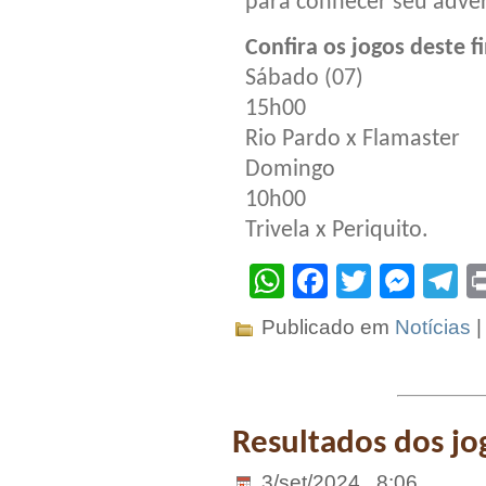
para conhecer seu adver
Confira os jogos deste 
Sábado (07)
15h00
Rio Pardo x Flamaster
Domingo
10h00
Trivela x Periquito.
WhatsApp
Facebook
Twitter
Mes
T
Publicado em
Notícias
Resultados dos jo
3/set/2024 . 8:06