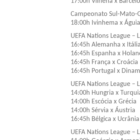
17:00h Vilhena x Barce
Campeonato Sul-Mato-Gr
18:00h Ivinhema x Águi
UEFA Nations League – Li
16:45h Alemanha x Itáli
16:45h Espanha x Holan
16:45h França x Croácia
16:45h Portugal x Dina
UEFA Nations League – Li
14:00h Hungria x Turqui
14:00h Escócia x Grécia
14:00h Sérvia x Áustria
16:45h Bélgica x Ucrânia
UEFA Nations League – Li