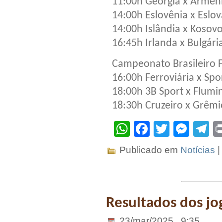
11:00h Geórgia x Armen
14:00h Eslovênia x Eslo
14:00h Islândia x Kosov
16:45h Irlanda x Bulgári
Campeonato Brasileiro 
16:00h Ferroviária x Spo
18:00h 3B Sport x Flumi
18:30h Cruzeiro x Grêmi
WhatsApp
Facebook
Twitter
Mes
T
Publicado em
Notícias
Resultados dos jo
23/mar/2025 . 9:35