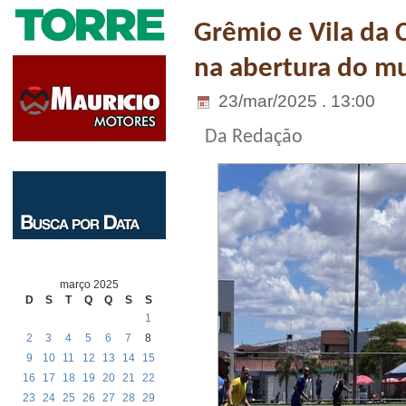
Grêmio e Vila da 
na abertura do mu
23/mar/2025 . 13:00
Da Redação
março 2025
D
S
T
Q
Q
S
S
1
2
3
4
5
6
7
8
9
10
11
12
13
14
15
16
17
18
19
20
21
22
23
24
25
26
27
28
29