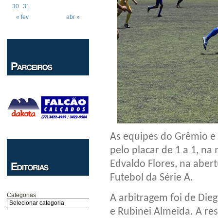
30
31
« fev
abr »
As equipes do Grêmio e 
pelo placar de 1 a 1, n
Edvaldo Flores, na abe
Futebol da Série A.
Categorias
A arbitragem foi de Die
e Rubinei Almeida. A res