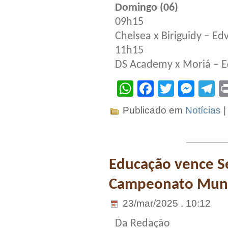
Domingo (06)
09h15
Chelsea x Biriguidy – Ed
11h15
DS Academy x Moriá – E
WhatsApp
Facebook
Twitter
Mes
T
Publicado em
Notícias
Educação vence S
Campeonato Munic
23/mar/2025 . 10:12
Da Redação