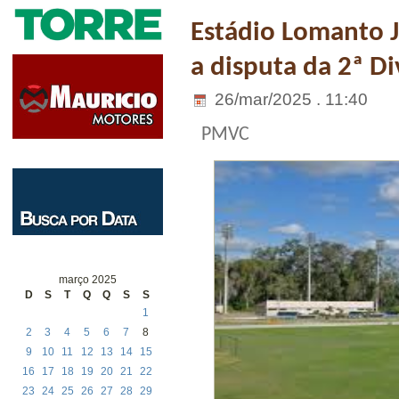
Estádio Lomanto J
a disputa da 2ª D
26/mar/2025 . 11:40
PMVC
março 2025
D
S
T
Q
Q
S
S
1
2
3
4
5
6
7
8
9
10
11
12
13
14
15
16
17
18
19
20
21
22
23
24
25
26
27
28
29