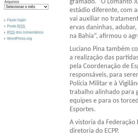
gramado. “O Lomanto J
Arquivos
estádio diferente, com 
vai auxiliar no tratame
Fazer login
Posts
RSS
ervas daninhas, adubar,
RSS
dos comentários
na Bahia”, afirmou o a
WordPress.org
Luciano Pina também co
a realização das partid
pela Coordenação de Esp
responsáveis, para ser
Polícia Militar e à Vigil
trabalho alinhado para 
equipes e para os torce
Esportes.
A vistoria da Federação
diretoria do ECPP.