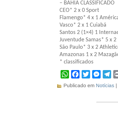
– BAHIA CLASSIFICADO
CEO* 2 x 0 Sport
Flamengo* 4 x 1 Améri
Vasco* 2 x 1 Cuiabá
Santos 2 (1×4) 1 Interna
Juventude Samas* 5 x 2
São Paulo* 3 x 2 Athleti
Amazonas 1 x 2 Mazagã
* classificados
WhatsApp
Facebook
Twitter
Mes
T
Publicado em
Notícias