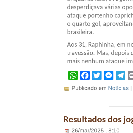
desperdiçava várias opo
ataque portenho capric
o quarto gol, aproveita
brasileira.
Aos 31, Raphinha, em no
travessão. Mas, depois d
mais nenhum ataque im
WhatsApp
Facebook
Twitter
Mes
T
Publicado em
Notícias
Resultados dos jog
26/mar/2025 . 8:10