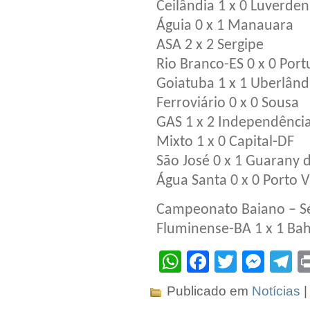
Ceilândia 1 x 0 Luverde
Águia 0 x 1 Manauara
ASA 2 x 2 Sergipe
Rio Branco-ES 0 x 0 Por
Goiatuba 1 x 1 Uberlând
Ferroviário 0 x 0 Sousa
GAS 1 x 2 Independênci
Mixto 1 x 0 Capital-DF
São José 0 x 1 Guarany 
Água Santa 0 x 0 Porto V
Campeonato Baiano – Sé
Fluminense-BA 1 x 1 Bah
WhatsApp
Facebook
Twitter
Mes
T
Publicado em
Notícias