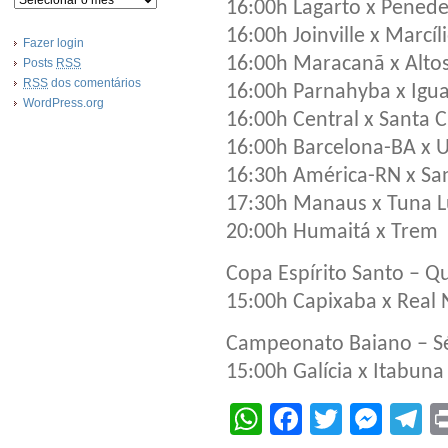
16:00h Lagarto x Pened
16:00h Joinville x Marcíl
Fazer login
16:00h Maracanã x Alto
Posts
RSS
RSS
dos comentários
16:00h Parnahyba x Igu
WordPress.org
16:00h Central x Santa 
16:00h Barcelona-BA x 
16:30h América-RN x Sa
17:30h Manaus x Tuna 
20:00h Humaitá x Trem
Copa Espírito Santo – Qu
15:00h Capixaba x Real 
Campeonato Baiano – Sé
15:00h Galícia x Itabuna
WhatsApp
Facebook
Twitter
Mes
T