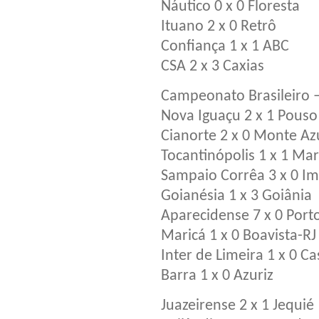
Náutico 0 x 0 Floresta
Ituano 2 x 0 Retrô
Confiança 1 x 1 ABC
CSA 2 x 3 Caxias
Campeonato Brasileiro –
Nova Iguaçu 2 x 1 Pouso
Cianorte 2 x 0 Monte Az
Tocantinópolis 1 x 1 M
Sampaio Corrêa 3 x 0 Im
Goianésia 1 x 3 Goiânia
Aparecidense 7 x 0 Port
Maricá 1 x 0 Boavista-RJ
Inter de Limeira 1 x 0 Ca
Barra 1 x 0 Azuriz
Juazeirense 2 x 1 Jequié