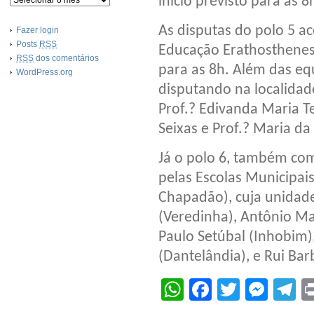
início previsto para as 8
As disputas do polo 5 a
Fazer login
Posts
RSS
Educação Erathosthenes 
RSS
dos comentários
para as 8h. Além das eq
WordPress.org
disputando na localidad
Prof.? Edivanda Maria Te
Seixas e Prof.? Maria d
Já o polo 6, também com
pelas Escolas Municipai
Chapadão), cuja unidade
(Veredinha), Antônio Ma
Paulo Setúbal (Inhobim),
(Dantelândia), e Rui Ba
WhatsApp
Facebook
Twitter
Mes
T