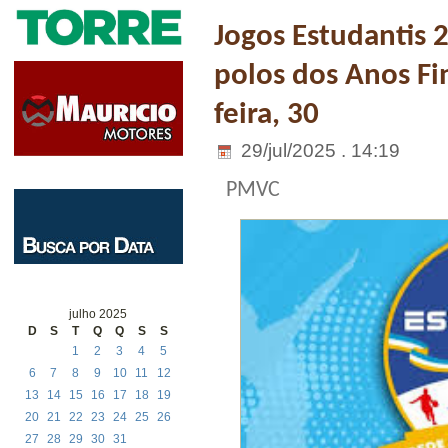
Jogos Estudantis 
polos dos Anos Fi
feira, 30
29/jul/2025 . 14:19
PMVC
julho 2025
D
S
T
Q
Q
S
S
1
2
3
4
5
6
7
8
9
10
11
12
13
14
15
16
17
18
19
20
21
22
23
24
25
26
27
28
29
30
31