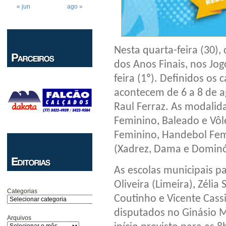
« jun
ago »
Nesta quarta-feira (30),
dos Anos Finais, nos Jog
feira (1º). Definidos os
acontecem de 6 a 8 de a
Raul Ferraz. As modalid
Feminino, Baleado e Vôl
Feminino, Handebol Fem
(Xadrez, Dama e Dominó
As escolas municipais p
Oliveira (Limeira), Zélia
Categorias
Coutinho e Vicente Cass
disputados no Ginásio M
Arquivos