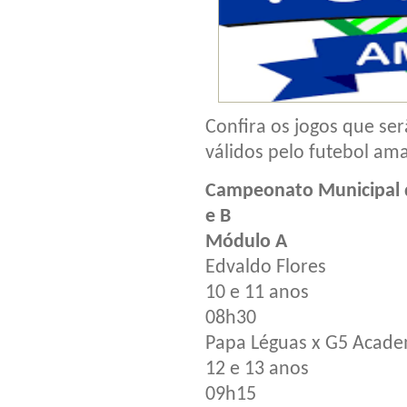
Confira os jogos que ser
válidos pelo futebol am
Campeonato Municipal d
e B
Módulo A
Edvaldo Flores
10 e 11 anos
08h30
Papa Léguas x G5 Acad
12 e 13 anos
09h15