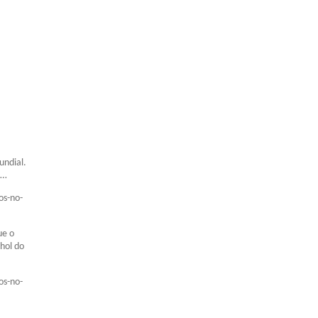
undial.
o…
os-no-
ue o
hol do
os-no-