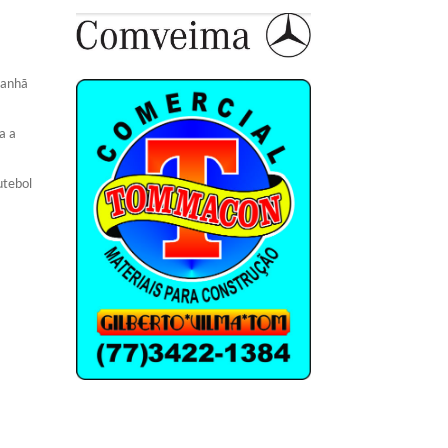
manhã
a a
utebol