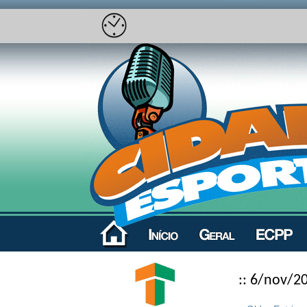
:: 6/nov/20