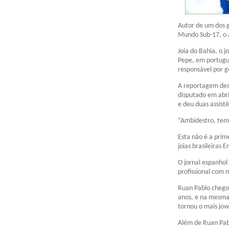
Autor de um dos g
Mundo Sub-17, o a
Joia do Bahia, o j
Pepe, em portuguê
responsável por ge
A reportagem des
disputado em abril
e deu duas assist
“Ambidestro, tem 
Esta não é a pri
joias brasileiras 
O jornal espanhol
profissional com 
Ruan Pablo chego
anos, e na mesma 
tornou o mais jov
Além de Ruan Pabl