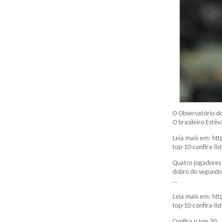
O Observatório do
O brasileiro Estê
Leia mais em: htt
top-10-confira-lis
Quatro jogadores 
dobro do segundo 
…
Leia mais em: htt
top-10-confira-lis
Confira o top 20: