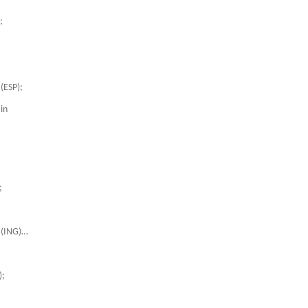
;
(ESP);
in
;
r (ING)…
);