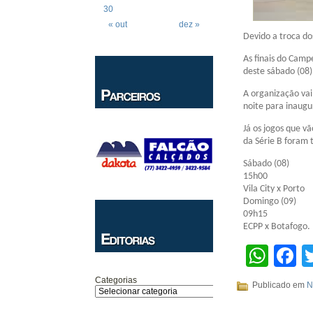
30
« out
dez »
Devido a troca do
As finais do Camp
deste sábado (08)
A organização vai
noite para inaugu
Já os jogos que v
da Série B foram t
Sábado (08)
15h00
Vila City x Porto
Domingo (09)
09h15
ECPP x Botafogo.
Wha
F
Categorias
Publicado em
N