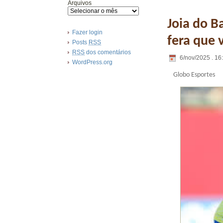
Arquivos
Joia do B
Fazer login
fera que 
Posts
RSS
RSS
dos comentários
6/nov/2025 . 16
WordPress.org
Globo Esportes