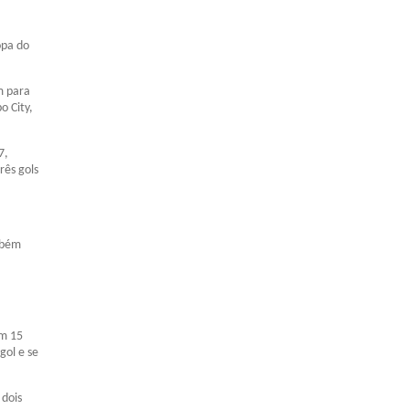
opa do
m para
o City,
7,
rês gols
mbém
om 15
gol e se
 dois