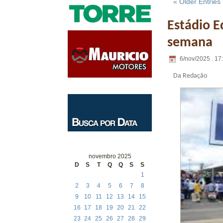
« Older Entries
Estádio E
semana
6/nov/2025 . 17
Da Redação
novembro 2025
D
S
T
Q
Q
S
S
1
2
3
4
5
6
7
8
9
10
11
12
13
14
15
16
17
18
19
20
21
22
23
24
25
26
27
28
29