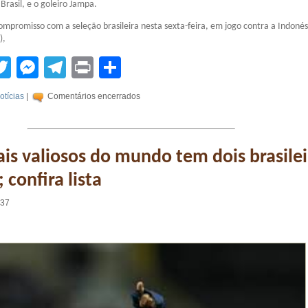
 Brasil, e o goleiro Jampa.
ompromisso com a seleção brasileira nesta sexta-feira, em jogo contra a Indonés
),
tsApp
acebook
Twitter
Messenger
Telegram
Print
Compartilhar
otícias
|
Comentários encerrados
is valiosos do mundo tem dois brasilei
 confira lista
:37