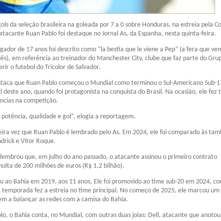
ols da seleção brasileira na goleada por 7 a 0 sobre Honduras, na estreia pela C
tacante Ruan Pablo foi destaque no Jornal As, da Espanha, nesta quinta-feira.
ogador de 17 anos foi descrito como “la bestia que le viene a Pep” (a fera que ve
s), em referência ao treinador do Manchester City, clube que faz parte do Grup
rir o futebol do Tricolor de Salvador.
taca que Ruan Pablo começou o Mundial como terminou o Sul-Americano Sub-1
 deste ano, quando foi protagonista na conquista do Brasil. Na ocasião, ele fez t
ências na competição.
potência, qualidade e gol”, elogia a reportagem.
meira vez que Ruan Pablo é lembrado pelo As. Em 2024, ele foi comparado às ta
Endrick e Vitor Roque.
 lembrou que, em julho do ano passado, o atacante assinou o primeiro contrato
multa de 200 milhões de euros (R$ 1,2 bilhão).
u ao Bahia em 2019, aos 11 anos. Ele foi promovido ao time sub-20 em 2024, c
temporada fez a estreia no time principal. No começo de 2025, ele marcou um 
em a balançar as redes com a camisa do Bahia.
o, o Bahia conta, no Mundial, com outras duas joias: Dell, atacante que anotou