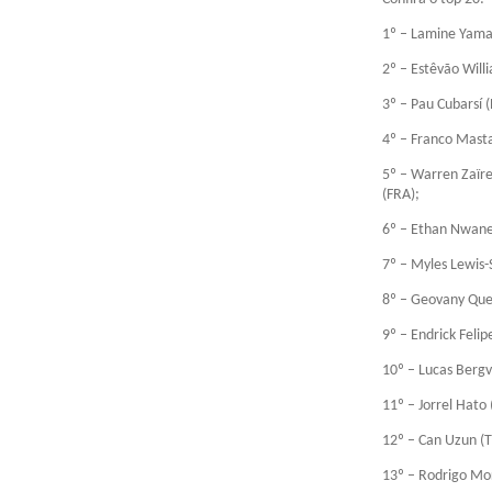
1º – Lamine Yamal
2º – Estêvão Will
3º – Pau Cubarsí 
4º – Franco Masta
5º – Warren Zaïre
(FRA);
6º – Ethan Nwaner
7º – Myles Lewis-S
8º – Geovany Quen
9º – Endrick Felip
10º – Lucas Bergv
11º – Jorrel Hato
12º – Can Uzun (T
13º – Rodrigo Mor