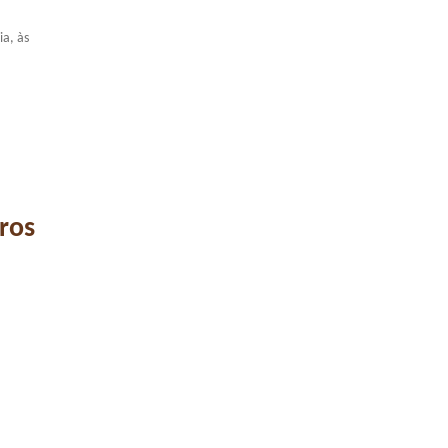
ia, às
ros