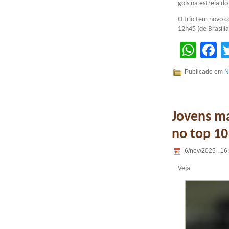
gols na estreia do
O trio tem novo c
12h45 (de Brasília
Wha
F
Publicado em
N
Jovens ma
no top 10;
6/nov/2025 . 16
Veja