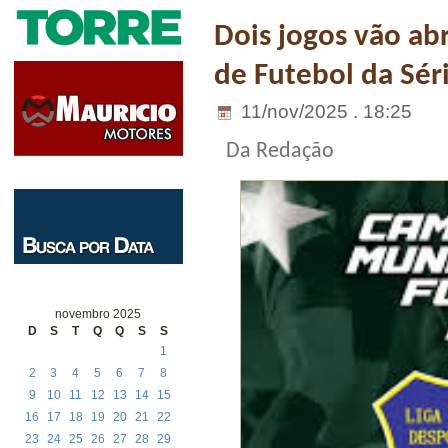
Dois jogos vão ab
de Futebol da Sér
11/nov/2025 . 18:25
Da Redação
novembro 2025
D
S
T
Q
Q
S
S
1
2
3
4
5
6
7
8
9
10
11
12
13
14
15
16
17
18
19
20
21
22
23
24
25
26
27
28
29