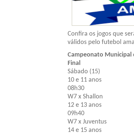
Confira os jogos que ser
válidos pelo futebol am
Campeonato Municipal d
Final
Sábado (15)
10 e 11 anos
08h30
W7 x Shallon
12 e 13 anos
09h40
W7 x Juventus
14 e 15 anos