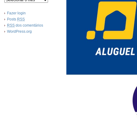
Fazer login
Posts
RSS
RSS
dos comentários
WordPress.org