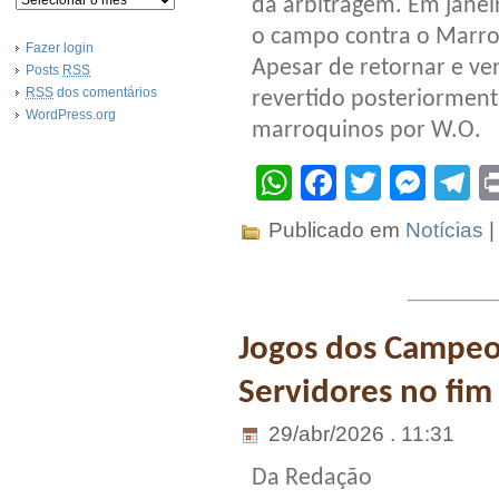
da arbitragem. Em janei
o campo contra o Marro
Fazer login
Apesar de retornar e ven
Posts
RSS
RSS
dos comentários
revertido posteriorment
WordPress.org
marroquinos por W.O.
WhatsApp
Facebook
Twitter
Mes
T
Publicado em
Notícias
Jogos dos Campeo
Servidores no fi
29/abr/2026 . 11:31
Da Redação