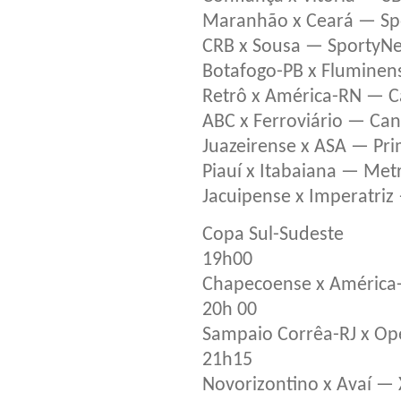
Maranhão x Ceará — Spo
CRB x Sousa — SportyNet
Botafogo-PB x Fluminen
Retrô x América-RN — C
ABC x Ferroviário — Can
Juazeirense x ASA — Pri
Piauí x Itabaiana — Met
Jacuipense x Imperatri
Copa Sul-Sudeste
19h00
Chapecoense x América
20h 00
Sampaio Corrêa-RJ x Ope
21h15
Novorizontino x Avaí — 