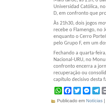
Mais tarde, às 21h, o B
Universidad Católica, 
D, em confronto que pro
Às 21h30, dois jogos m
recebe o Flamengo, no Jo
enquanto o Cerro Porteñ
pelo Grupo F, em um do
Fechando a quarta-feira,
Nacional-URU, no Monum
confronto encerra a jo
recuperação ou consoli
capítulo decisivo desta f
WhatsApp
Facebook
Twitter
Mes
T
Publicado em
Notícias