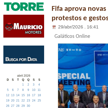
Fifa aprova novas
protestos e gest
29/abr/2026 . 16:41
Galáticos Online
abril 2026
D
S
T
Q
Q
S
S
1
2
3
4
5
6
7
8
9
10
11
12
13
14
15
16
17
18
19
20
21
22
23
24
25
26
27
28
29
30