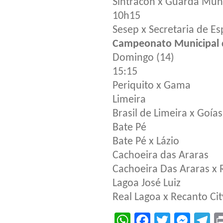
Sintracon x Guarda Muni
10h15
Sesep x Secretaria de Es
Campeonato Municipal d
Domingo (14)
15:15
Periquito x Gama
Limeira
Brasil de Limeira x Goías
Bate Pé
Bate Pé x Lázio
Cachoeira das Araras
Cachoeira Das Araras x 
Lagoa José Luiz
Real Lagoa x Recanto Cit
WhatsApp
Facebook
Twitter
Mes
T