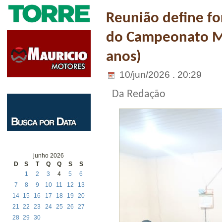
Reunião define fo
do Campeonato Mu
anos)
10/jun/2026 . 20:29
Da Redação
junho 2026
D
S
T
Q
Q
S
S
1
2
3
4
5
6
7
8
9
10
11
12
13
14
15
16
17
18
19
20
21
22
23
24
25
26
27
28
29
30