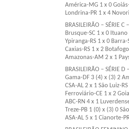
América-MG 1 x 0 Goiá
Londrina-PR 1 x 4 Novor
BRASILEIRÃO – SÉRIE C 
Brusque-SC 1 x 0 Ituano
Ypiranga-RS 1 x 0 Barra-
Caxias-RS 1 x 2 Botafog
Amazonas-AM 2 x 1 Pay
BRASILEIRÃO – SÉRIE D 
Gama-DF 3 (4) x (3) 2 A
CSA-AL 2 x 1 São Luiz-RS
Ferroviário-CE 1 x 2 Go
ABC-RN 4 x 1 Luverden
Treze-PB 1 (0) x (3) 0 Sã
ASA-AL 5 x 1 Cianorte-P