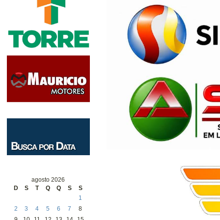
agosto 2026
D
S
T
Q
Q
S
S
1
2
3
4
5
6
7
8
9
10
11
12
13
14
15