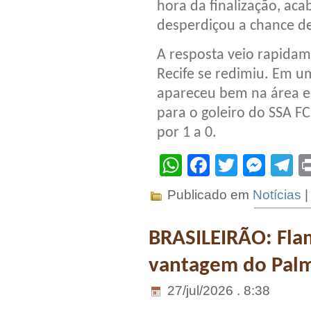
hora da finalização, ac
desperdiçou a chance de 
A resposta veio rapidam
Recife se redimiu. Em um
apareceu bem na área e 
para o goleiro do SSA 
por 1 a 0.
WhatsApp
Facebook
Twitter
Mes
T
Publicado em
Notícias
BRASILEIRÃO: Fla
vantagem do Palm
27/jul/2026 . 8:38