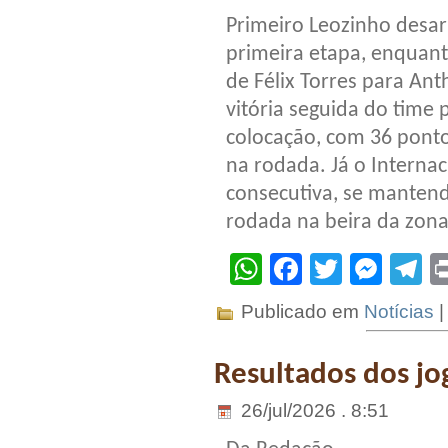
Primeiro Leozinho desar
primeira etapa, enquant
de Félix Torres para Ant
vitória seguida do time 
colocação, com 36 pont
na rodada. Já o Interna
consecutiva, se manten
rodada na beira da zon
WhatsApp
Facebook
Twitter
Mes
T
Publicado em
Notícias
Resultados dos jo
26/jul/2026 . 8:51