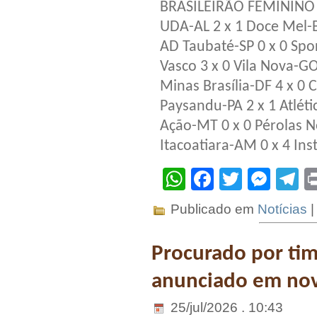
BRASILEIRÃO FEMININO 
UDA-AL 2 x 1 Doce Mel-
AD Taubaté-SP 0 x 0 Spo
Vasco 3 x 0 Vila Nova-G
Minas Brasília-DF 4 x 0 
Paysandu-PA 2 x 1 Atléti
Ação-MT 0 x 0 Pérolas N
Itacoatiara-AM 0 x 4 Ins
WhatsApp
Facebook
Twitter
Mes
T
Publicado em
Notícias
Procurado por tim
anunciado em nov
25/jul/2026 . 10:43