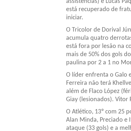
assistências) e Lucas P
está recuperado de fratu
iniciar.
O Tricolor de Dorival Jú
acumula quatro derrotas 
está fora por lesão na c
mais de 50% dos gols do 
paulina por 2 a 1 no M
O líder enfrenta o Galo 
Ferreira não terá Khellv
além de Flaco López (fér
Giay (lesionados). Vitor
O Atlético, 13º com 25 p
Alan Minda, Preciado e
ataque (33 gols) e a mel