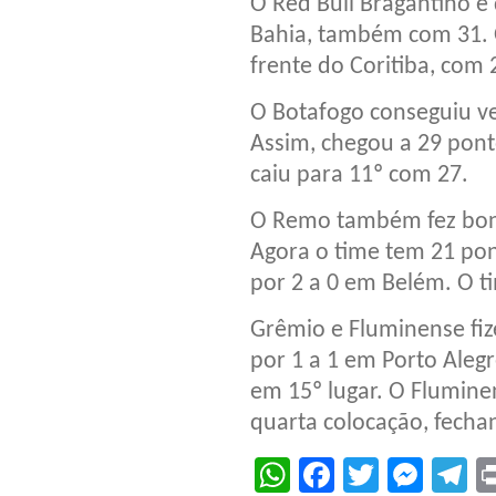
O Red Bull Bragantino é
Bahia, também com 31. 
frente do Coritiba, com 
O Botafogo conseguiu ve
Assim, chegou a 29 pont
caiu para 11º com 27.
O Remo também fez boni
Agora o time tem 21 pont
por 2 a 0 em Belém. O t
Grêmio e Fluminense fiz
por 1 a 1 em Porto Aleg
em 15º lugar. O Flumin
quarta colocação, fecha
WhatsApp
Facebook
Twitter
Mes
T