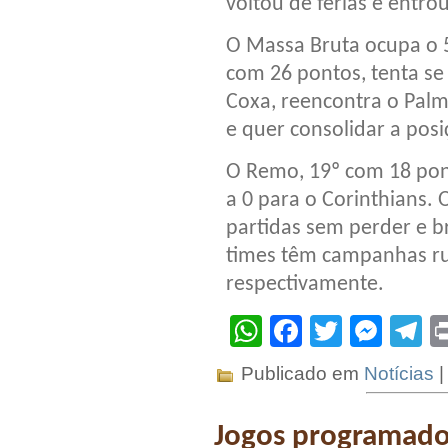
voltou de férias e entr
O Massa Bruta ocupa o 5º
com 26 pontos, tenta se 
Coxa, reencontra o Palm
e quer consolidar a posi
O Remo, 19º com 18 pont
a 0 para o Corinthians. 
partidas sem perder e b
times têm campanhas ru
respectivamente.
WhatsApp
Facebook
Twitter
Mes
T
Publicado em
Notícias
Jogos programado