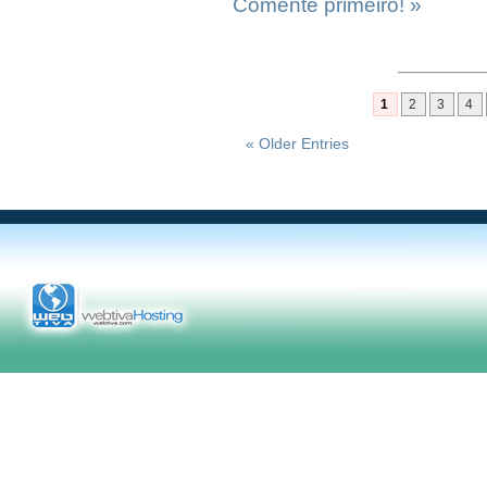
Comente primeiro! »
1
2
3
4
« Older Entries