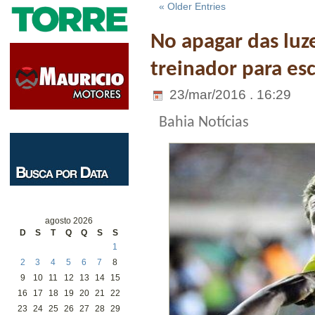
« Older Entries
No apagar das luz
treinador para es
23/mar/2016 . 16:29
Bahia Notícias
agosto 2026
D
S
T
Q
Q
S
S
1
2
3
4
5
6
7
8
9
10
11
12
13
14
15
16
17
18
19
20
21
22
23
24
25
26
27
28
29