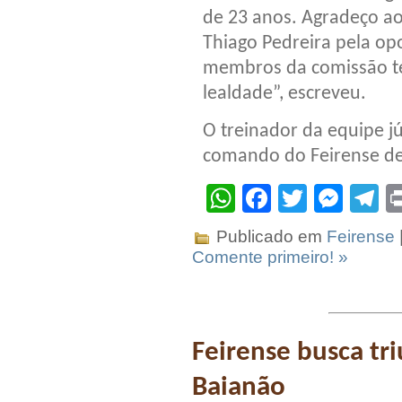
de 23 anos. Agradeço ao
Thiago Pedreira pela op
membros da comissão téc
lealdade”, escreveu.
O treinador da equipe j
comando do Feirense de
WhatsApp
Facebook
Twitter
Mes
T
Publicado em
Feirense
Comente primeiro! »
Feirense busca tr
Baianão