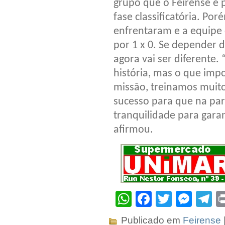
grupo que o Feirense e 
fase classificatória. Po
enfrentaram e a equipe
por 1 x 0. Se depender d
agora vai ser diferente
história, mas o que im
missão, treinamos muit
sucesso para que na par
tranquilidade para garan
afirmou.
WhatsApp
Facebook
Twitter
Mes
T
Publicado em
Feirense