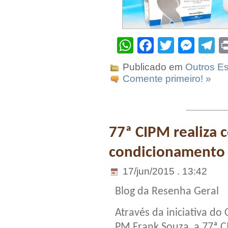
WhatsApp
Facebook
Twitter
Mes
T
Publicado em
Outros Es
Comente primeiro! »
77ª CIPM realiza c
condicionamento f
17/jun/2015 . 13:42
Blog da Resenha Geral
Através da iniciativa do
PM Frank Souza, a 77ª 