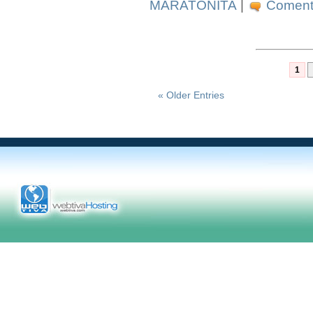
MARATONITA
|
Comente
1
« Older Entries