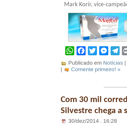
Mark Korir, vice-campeã
WhatsApp
Facebook
Twitter
Mes
T
Publicado em
Notícias
|
|
Comente primeiro! »
Com 30 mil corre
Silvestre chega a 
30/dez/2014 . 16:28