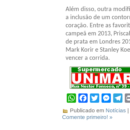
Além disso, outra modif
a inclusão de um contor
coração. Entre as favori
campeã em 2013, Prisca
de prata em Londres 201
Mark Korir e Stanley Ko
vencer a corrida.
WhatsApp
Facebook
Twitter
Mes
T
Publicado em
Notícias
|
Comente primeiro! »