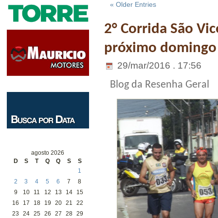
« Older Entries
2° Corrida São Vi
próximo domingo 
29/mar/2016 . 17:56
Blog da Resenha Geral
agosto 2026
D
S
T
Q
Q
S
S
1
2
3
4
5
6
7
8
9
10
11
12
13
14
15
16
17
18
19
20
21
22
23
24
25
26
27
28
29