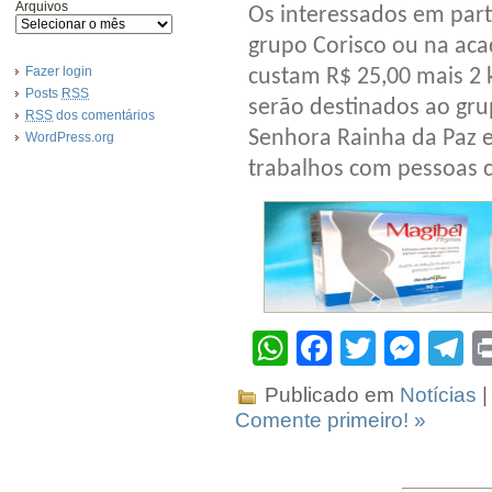
Arquivos
Os interessados em part
grupo Corisco ou na aca
Fazer login
custam R$ 25,00 mais 2 
Posts
RSS
serão destinados ao gru
RSS
dos comentários
Senhora Rainha da Paz e
WordPress.org
trabalhos com pessoas 
WhatsApp
Facebook
Twitter
Mes
T
Publicado em
Notícias
|
Comente primeiro! »